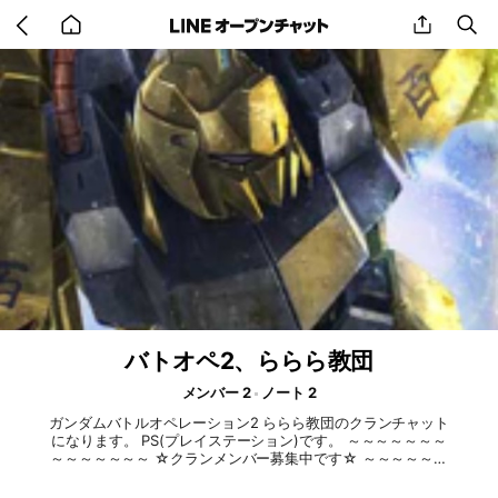
Go
share
se
back
to
home
バトオペ2、ららら教団
メンバー 2
ノート 2
ガンダムバトルオペレーション2 ららら教団のクランチャット
になります。 PS(プレイステーション)です。 ～～～～～～～
～～～～～～～ ☆クランメンバー募集中です☆ ～～～～～～
～～～～～～～～ 主に日替、限定任務の達成を目標にしてい
る わいわいクランです。 活動時間は決めていませんが 夕方か