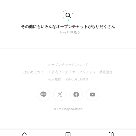
らやわやわと集まります。 VC(ボイスチャット)は PSのクラン
パーティーを使用します またDiscordでも可能です クランメン
バー皆、始めて 1年経過して各コスト帯で チーム編成を見て機
体を 選べれるようになったところです。 これから始める初心
者パイロット また今まで１人で出撃していたベテランパイロ
その他にもいろんなオープンチャットがもりだくさん
ット いっしょに出撃しませんか？ 参加お待ちしてます。 #ガ
もっと見る
ンダム #バトオペ2 #バトルオペレーション2
(Open
オープンチャットについて
in
(Open
(Open
(Open
はじめてガイド
公式ブログ
オープンチャット禁止規定
a
in
in
in
(Open
(Open
利用規約
Yahoo! JAPAN
new
a
a
a
in
in
window)
Go
new
Go
new
Go
Go
new
a
a
to
window)
to
window)
to
to
window)
new
new
Line
X
Facebook
Youtube
window)
window)
(Open
(Open
(Open
(Open
© LY Corporation
in
in
in
in
a
a
a
a
new
new
new
new
window)
window)
window)
window)