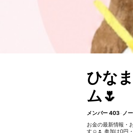
ひな
ム🌷
メンバー 403
ノー
お金の最新情報・
す☺️🌷 参加は0