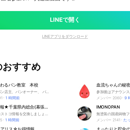
LINEで開く
LINEアプリをダウンロード
のおすすめ
わるパン教室 本校
血流ちゃんの秘密
パン職人、パン店主、パンオーナー、 パンに関わる人が バン作りのヒントを教えます 見るだけ民⭕️ 入退室自由⭕️ ⚠️最低限のマナーが守れない方は退室となりますのでよろしくお願いします。(条件は増えることがあります） パン屋さんの誹謗中傷❌ チャット内の誹謗中傷発言❌ 24時〜5時スレッド❌
1
1 時間前
メンバー 2060
9
コストコ情報★千葉県内総合(幕張、千葉NT、木更津) Chiba Costco
IMONOPAN
千葉県内のコストコ情報を交換しましょう！ 幕張、千葉ニュータウン印西、木更津
5
1 時間前
メンバー 2141
た
オアリス☆お得情報