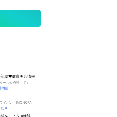
部屋♥️健康美容情報
参加後はアナウンスルールを必読してくださるよう、お願いいたします 🥹参加時、退出時の挨拶はお気遣いなく大丈夫です♥️ #健康#美容
 時間前
無塗装の国産鋳物フライパン「IMONOPAN」のユーザーさまや購入検討の皆さまで使い方やお困りごと、オススメレシピなどの情報共有ができる場所です。販売情報も最速で掲載します。
った今
まったりと貯金の話をしよう ※雑談OK