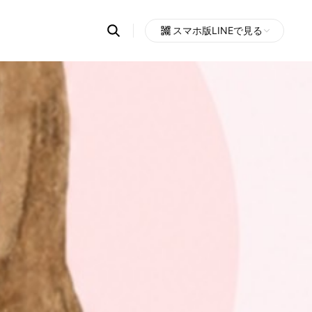
Search
スマホ版LINEで見る
OpenChats
Open
or
search
messages
area