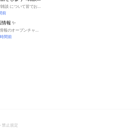
#貯金 #節約 #趣味 #雑談 について皆でお話しましょう！！雑談OKです！よろしくお願いいたします！！
時間前
情報 ✨
札幌周辺の開店閉店情報のオープンチャットです✨ ラーメン、カレー、洋食店等のグルメから、パン、スイーツ、その他美容室、ホテル等のサービス業まであらゆるジャンルの開店閉店関連の情報交換の場です✨
 時間前
(Open
ト禁止規定
in
a