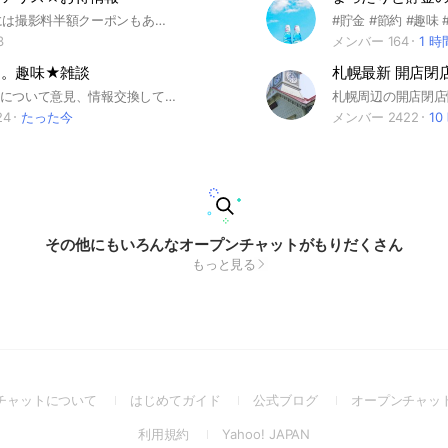
初めての方には撮影料半額クーポンもあります☺️ 無料のマタニティフォトに参加してからスタジオアリスの魅力、安さに気づきました！安くデータを手に入れる裏ワザ、DMクーポン情報等共有しましょう！ オススメのショットも共有したいです❤️ スタジオアリス大好きなので 関連したお話しができたらいいなと思い、 スタジオアリスのオプチャが ないので作っちゃえ！！と、2020/11スタートしました。 スタジオマリオ初めての方お試しクーポンも♪
3
メンバー 164
1 
約。趣味★雑談
札幌最新 開店閉店
#貯金 #節約 について意見、情報交換してます！ #みんなで楽しく盛り上がりましょう！！
24
たった今
メンバー 2422
10
その他にもいろんなオープンチャットがもりだくさん
もっと見る
(Open
(Open
(Open
チャットについて
はじめてガイド
公式ブログ
オープンチャッ
in
in
in
(Open
(Open
利用規約
Yahoo! JAPAN
a
a
a