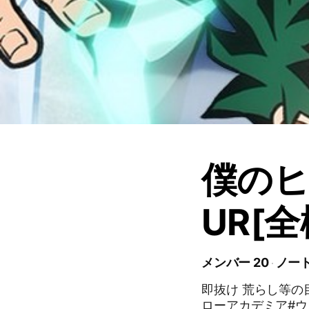
僕の
UR[
メンバー 20
ノート
即抜け 荒らし等の
ローアカデミア#ウ