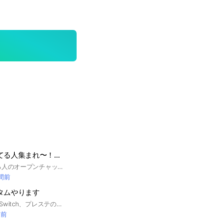
ヒロアカURやってる人集まれ〜！雑談もしよ〜
ヒロアカURやってる人のオープンチャットです！ 初心者でも大歓迎で受け入れます！ 抜ける時は何か一言言ってください 低浮上でも大丈夫です！雑談もOK🙄 みんなで楽しくゲームしましょう！
時間前
タムやります
カスタムしてます！Switch、プレステのみです！
間前