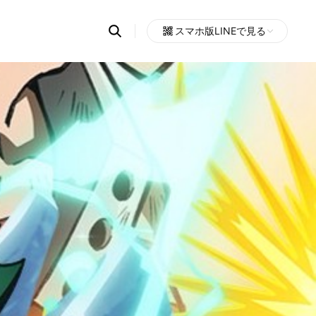
Search
スマホ版LINEで見る
OpenChats
Open
or
search
messages
area