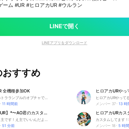
ゲーム #UR #ヒロアカUR #ウルラン
LINEで開く
LINEアプリをダウンロード
のおすすめ
R 全機種参加OK
ヒロアカウルトラランブルのオプチャです！ 人数が沢山増えてくれると嬉しいです！ 人数増えたら多少のルールは設けます！！ 皆でランクとかカスタム出来たらいいなって思います！ 私はただ単にうすのりパンチマヨガチ勢の人です！ 普通に雑談したりして貰っても構わないのでウルランやってる方は是非入ってくださいな!! そしてうすのりパンチマヨ知らない方もこれを機に是非見てください！！ かなり面白いですよ👀 YouTubeでうすのりパンチマヨで検索 2025.10.22 登録者数500人達成🎉㊗️ 2025.11.8 登録者数600人達成🎉㊗️ 2025.12.17 登録者数700人達成🎉㊗️ 2026.1.3 登録者数800人達成🎉㊗️ 2026.3.3 登録者数 900人達成🎉㊗️ 2026.3.29 登録者数 1000人達成🎉㊗️ #ヒロアカ#ウルラン#ウルトラランブル#僕のヒーローアカデミア#ゲーム#ヒロアカUR #YouTube#中学生#高校生#大学生#僕のヒーローアカデミアウルトラランブル#UR#ゲーム#うすのりパンチマヨ#Switch#プレステ#Switch2#PS5#PS4#Steam#PC#Xbox
11 時間前
メンバー 37
13 
【ヒロアカUR】*〜AO君のカスタム兼雑談部屋〜*
ヒロアカURカス
こんにちは！主です！え主でいいんだよね、そうだよね、？（カンペ）さてとっ、ここの説明しますね！笑 ここは即抜けは禁止してるわけではないので様子見して抜けるとかでも主は気にしません！ただ、そうゆうのが嫌なメンバーとかもいるので極力お控え願いたいです、！ 荒らしは許しません。戯れの範疇でからかうなどは許容範囲ですがあまりにひどい場合は蹴っちゃうかもです（）どうか主にそのボタンを押させないでください🙇 さて、かたくるっしい説明はここまで！笑 ここはヒロアカ好きもそうでない方も楽しめるようにする場所にしたいです！そのためにはこんなダメダメな主を助けてくれる人が欲しいです、笑 こんな情けない主でごめんなさい、！笑 ここから先は主の個人談になります。 ーーーーーーーーーーーーーーーーー ねぇライブトークは歌枠じゃないからね！？笑 そして男とか女とかもどっちでもいいじゃないですかぁ！笑 あ、基本皆さんの要望には極力応えるようにはしてるので！改変とか欲しいのであれば主になんなりと！（オプ全体に関わることで）はぁ、打つの疲れたなぁ、笑 これで貴方が入ってくれたら主の努力は報われるわけです。 #ヒロアカUR #AO #ヒロアカ #雑談
51 分前
メンバー 18
5 時