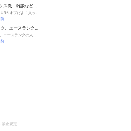
ヒロアカUR ホークス教 雑談などなど、ランク上げ手伝います！
そこの君！ ヒロアカURのオプだよ！入ってみないかい？ 全機種！ 下ネタダメ、暴言ダメ 敬語しなくていいよ！ ホークス好きじゃなくてもいいから誰でもいいから入って欲しいな ゲームやってなくてもサブトークの雑談部屋など別ゲー部屋とかも入ってもいいんだよ！ #ヒロアカ#ヒロアカur#雑談
間前
エキスパートランク、エースランクの人達集まれ！全機種OK！
エキスパートランク、エースランクの人達が集まるところです！ここでは雑談やフリーマッチランクマッチカスタムマッチをしたりします！そして副官になりたいそこの人達！ここでは副官試練というサブオプで副官もしくは管理者の人を2人選んで戦い2勝ずつしたら副官になれます。強者達に挑んでこい！このオプの説明に戻ります前のシーズンに一回でもエキスパート、もしくはエースにいっていればOKです！全機種OK
間前
(Open
ト禁止規定
in