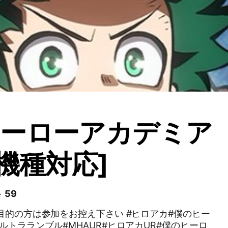
ヒーローアカデミア
全機種対応]
 59
目的の方は参加をお控え下さい #ヒロアカ#僕のヒー
ルトラランブル#MHAUR#ヒロアカUR#僕のヒーロ