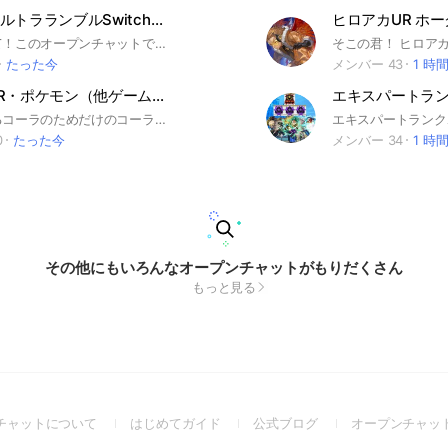
ヒロアカウルトラランブルSwitch勢集まれ！
はじめまして！このオープンチャットではみんなでランクに行ったりカスタムマッチをしたりします！オープンチャットの人たちはみんな初心者にも優しいので是非入ってくれると嬉しいです！#ヒロアカ#ウルトラランブル#Switch勢
たった今
メンバー 43
1 時
ヒロアカUR・ポケモン（他ゲーム）@コーラ狂によるコーラ・ゲーム雑談会
コーラによるコーラのためだけのコーラのオプです下ネタ暴言だけ禁止あと好きにやって
0
たった今
メンバー 34
1 時
その他にもいろんなオープンチャットがもりだくさん
もっと見る
(Open
(Open
(Open
チャットについて
はじめてガイド
公式ブログ
オープンチャッ
in
in
in