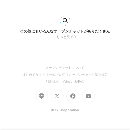
その他にもいろんなオープンチャットがもりだくさん
もっと見る
(Open
オープンチャットについて
in
(Open
(Open
(Open
はじめてガイド
公式ブログ
オープンチャット禁止規定
a
in
in
in
(Open
(Open
利用規約
Yahoo! JAPAN
new
a
a
a
in
in
window)
Go
new
Go
new
Go
Go
new
a
a
to
window)
to
window)
to
to
window)
new
new
Line
X
Facebook
Youtube
window)
window)
(Open
(Open
(Open
(Open
© LY Corporation
in
in
in
in
a
a
a
a
new
new
new
new