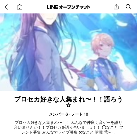
Go
share
se
back
to
home
プロセカ好きな人集まれ〜！！語ろう
☆
メンバー 6
ノート 10
プロセカ好きな人集まれ〜！！ みんなで仲良く音ゲーを語り
合いませんか！！プロセカを語り合いましょ！！ ⭕️なこと フ
レンド募集 みんなでライブ募集 ❌なこと 喧嘩 荒らし