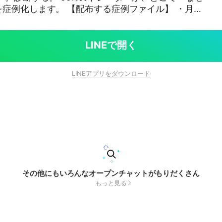
【配布する症例ファイル】 ・月
ト(仮説の提出) ・水曜：先週の集団解剖(複数トレ
：仮説の検視結果(生存 / 棄却 を数字で判定) ・毎
せん
LINEで開く
推奨は禁止 ・「絶対勝てる」「必勝」等の発言は即削
【ターゲット】 ICT・Smart Mo
LINEアプリをダウンロード
ts でゴールドの構造を読み解きたい人。 予言ではなく観察
終的な取引判断はご自身の責任で行ってください。
その他にもいろんなオープンチャットがもりだくさん
もっと見る