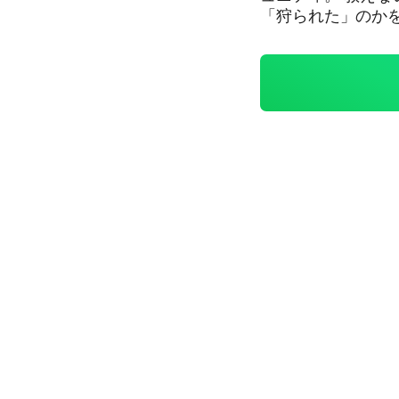
「狩られた」のかを症例化します。 
曜：今週の観察ノー
ードの検視) ・金曜
日：市場の症状観察 【ハウスルール】 ・シグナル配信ではありま
・特定銘柄の売買
除 ・教育目的のディスカッション専用 
ney Concep
を求める人。 ⚠️ 当ルームは教育目的のコミュニティです。投資助言で
はありません。最