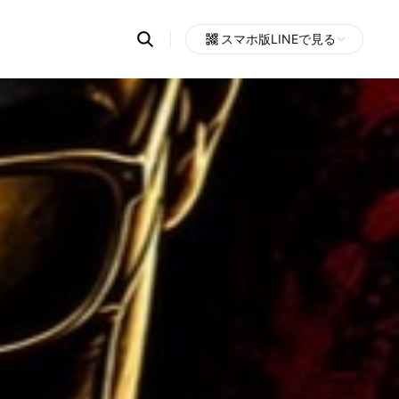
Search
スマホ版LINEで見る
OpenChats
Open
or
search
messages
area