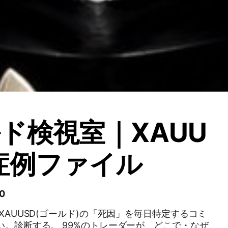
ド検視室｜XAUU
症例ファイル
0
い。診断する。 99%のトレーダーが、どこで・なぜ