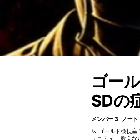
ゴール
SDの
メンバー 3
ノート 
🔪 ゴールド検視室 XAUUSD(ゴールド)の「死因」を毎日特定するコミ
ュニティ。 教えな