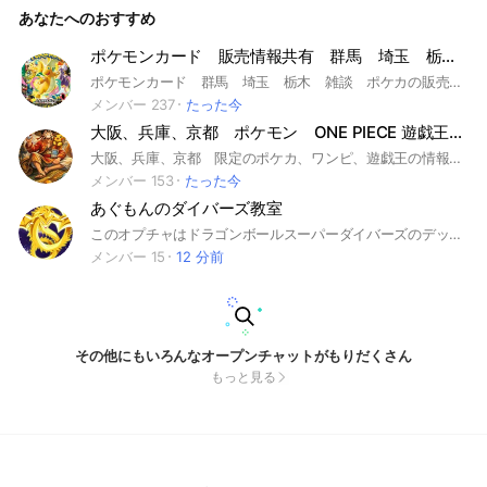
あなたへのおすすめ
ポケモンカード 販売情報共有 群馬 埼玉 栃木 雑談
ポケモンカード 群馬 埼玉 栃木 雑談 ポケカの販売情報を共有するグループです 基本は 群馬埼玉栃木ですがたまに他の都道府県の情報も共有されています 関東 茨城県 栃木県 群馬県 埼玉県 千葉県 東京都 神奈川県
メンバー 237
たった今
大阪、兵庫、京都 ポケモン ONE PIECE 遊戯王 カード情報 販売
大阪、兵庫、京都 限定のポケカ、ワンピ、遊戯王の情報場になります！ #ポケモン #ポケカ #ONEPIECE #ワンピ #遊戯王 #販売情報 #予約情報
メンバー 153
たった今
あぐもんのダイバーズ教室
このオプチャはドラゴンボールスーパーダイバーズのデッキ相談枠です。 荒らしは❌←これは当たり前な事です。 とにかくみんな仲良く楽しくやっていきましょう！ あとは言う事無しです。 だいたいはノート＆BOTに書きました！ あと申し訳ないのですが、少し入る際に質問をさせて頂きます。 ガチで平和にしたいのです。 #ドラゴンボール #ドラゴンボールスーパーダイバーズ
メンバー 15
12 分前
その他にもいろんなオープンチャットがもりだくさん
もっと見る