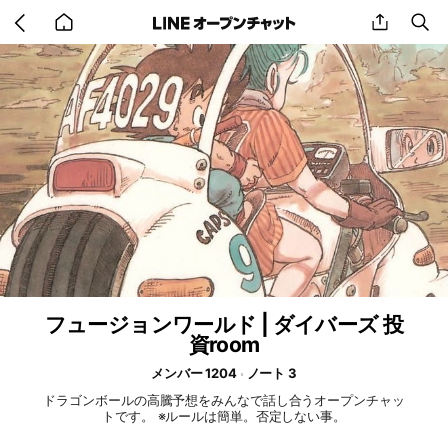
Go
share
se
back
to
home
フュージョンワールド | ダイバーズ 投
資room
メンバー 1204
ノート 3
ドラゴンボールの高騰予想をみんなで話し合うオープンチャッ
トです。 ※ルールは簡単。否定しない事。