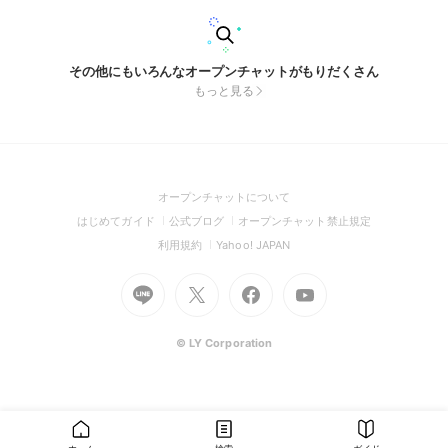
その他にもいろんなオープンチャットがもりだくさん
もっと見る
(Open
オープンチャットについて
in
(Open
(Open
(Open
はじめてガイド
公式ブログ
オープンチャット禁止規定
a
in
in
in
(Open
(Open
利用規約
Yahoo! JAPAN
new
a
a
a
in
in
window)
Go
new
Go
new
Go
Go
new
a
a
to
window)
to
window)
to
to
window)
new
new
Line
X
Facebook
Youtube
window)
window)
(Open
(Open
(Open
(Open
© LY Corporation
in
in
in
in
a
a
a
a
new
new
new
new
window)
window)
window)
window)