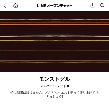
Go
share
se
back
to
home
モンストグル
メンバー 1
ノート 0
特に制限は設けません。どんどんクエスト貼って盛り上げて行
きましょう❗️