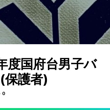
年度国府台男子バ
(保護者)
 0