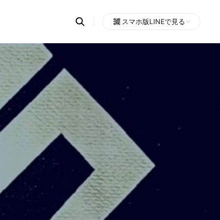
Search
スマホ版LINEで見る
OpenChats
Open
or
search
messages
area