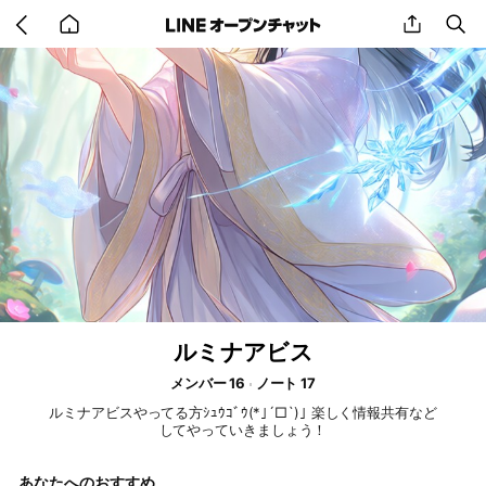
Go
share
se
back
to
home
ルミナアビス
メンバー 16
ノート 17
ルミナアビスやってる方ｼｭｳｺﾞｳ(*｣´□`)｣ 楽しく情報共有など
してやっていきましょう！
あなたへのおすすめ