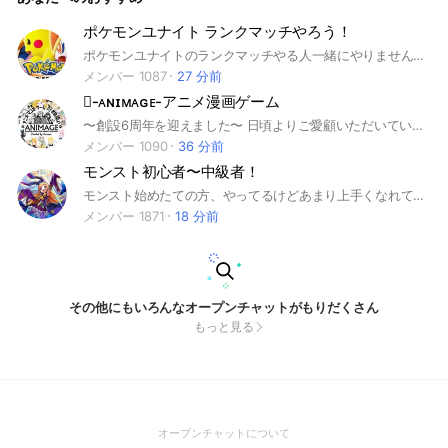
ポケモンユナイト ランクマッチやろう！
ポケモンユナイトのランクマッチやる人一緒にやりませんか？ 初心者から上級者まで募集中です！ 即抜け歓迎です！ ぜひ、覗いて行ってください！
メンバー 1087
27 分前
-ᴀɴɪᴍᴀɢᴇ-アニメ漫画ゲーム
〜創設6周年を迎えました〜 日頃よりご愛顧いただいている 皆様に心より感謝申し上げます｡ アニメ＆漫画＆ゲーム好きが集まり 日々のんびりゆったりと活動してます ※ルールはとても厳しいですが それでもちゃんと守りながら 皆さん仲良く好きな時に浮上して トークを楽しんでくれています！ オプチャ初心者さんでも どうぞ気楽にご参加ください！ ーーーーーーーーーーーーーーーーーー トークの流れが早く活気のある場所や ルールは緩めな方が好きという方、 豊富なアニメの話題をお求めの方は オプチャ検索にあるジャンル項目から 「アニメ・漫画」の「急上昇」に載ってる 他のオプチャへの参加がオススメです！ ここ以外にも楽しめるオプチャは 沢山ありますので色んな場所に参加して ご自身に適した居場所を見つけて下さい ーーーーーーーーーーーーーーーーーー ◤◢◤◢！WARNING！◤◢◤◢ ※宣伝＆勧誘＆招待など全て禁止※ ※荒らし行為は即通報&強制退会※ ※"Please check the rules"※ 参加したらまず最初に挨拶をして botに記載されてるルール説明を読み 大事なノートの確認をお願いします！ 最後まで読んでいただき 本当にありがとうございます☆ ーーーーーーーーーーーーーーーーーー
メンバー 1090
36 分前
モンスト初心者〜中級者！
モンスト始めたての方、やってるけどあまり上手くなれてない方、最近やってなかったけど復帰した方など、（主に）モンスト初心者の方向けのオープンチャットとなっております。皆様のご参加お待ちしております! （もちろん上級者の方も入って差し支えありません。） 年齢性別は一切問いません！ 雑談、交流、ガチャの内容自慢、見る専、マルチの部屋張り、絆貯め、コラボクエストなど、何をしてもOKです。 ※初心者向けのクエストが多いことはご理解ください。(高難度クエストを貼ることも、差し支えありません。詳しくはノートをご覧ください。） ※荒らし、暴言などで他の方に迷惑を掛ける行為は絶対にしないでください。 宣伝目的の入室もご遠慮ください。 絆専用サブトークルーム、雑談専用のサブトークルームなどもあります。 ライブトークは行っておりません。 誰でも気軽に話せる場所になるよう努力していきますので、是非是非参加していただけると嬉しいです(*^^*) それでは良きモンストライフを！ #モンスト #モンスト初心者 #モンスト雑談 #モンスト交流 #モンスト復帰 #モンストマルチ #モンスターストライク
メンバー 1871
18 分前
その他にもいろんなオープンチャットがもりだくさん
もっと見る
(Open
オープンチャットについて