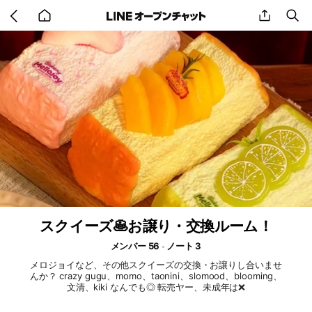
Go
share
se
back
to
home
スクイーズ🥞お譲り・交換ルーム！
メンバー 56
ノート 3
メロジョイなど、その他スクイーズの交換・お譲りし合いませ
んか？ crazy gugu、momo、taonini、slomood、blooming、
文清、kiki なんでも◎ 転売ヤー、未成年は❌