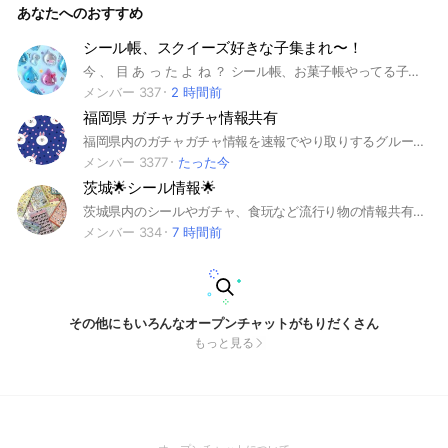
あなたへのおすすめ
シール帳、スクイーズ好きな子集まれ〜！
今 、 目 あ っ た よ ね ？ シール帳、お菓子帳やってる子は入ろう！ シール見せ合おう！悪口、喧嘩、下ネタ、自慢、個人情報＆自分の顔❌ きびしくないからみんなぜひ入ってねー！✨ #ボンボンドロップシール#おはじきシール#タイルシール#ウォーターシール#マシュマロシール#ペラペラシール#シール帳#スクイーズ#メロジョイ#大福#ピザ#バーガー
メンバー 337
2 時間前
福岡県 ガチャガチャ情報共有
福岡県内のガチャガチャ情報を速報でやり取りするグループです。 #ガチャガチャ #ガチャ #ガシャ #カプセルトイ
メンバー 3377
たった今
茨城🌟シール情報🌟
茨城県内のシールやガチャ、食玩など流行り物の情報共有オープンチャットです。 お手数ですが、メインルームは『茨城🌟シール情報🌟』となります。申請は必ずそちらへお願いします！サブの交換ルーム、雑談ルームへの申請はしない様お願いします。 入室後はノートを確認し、挨拶をしてください！
メンバー 334
7 時間前
その他にもいろんなオープンチャットがもりだくさん
もっと見る