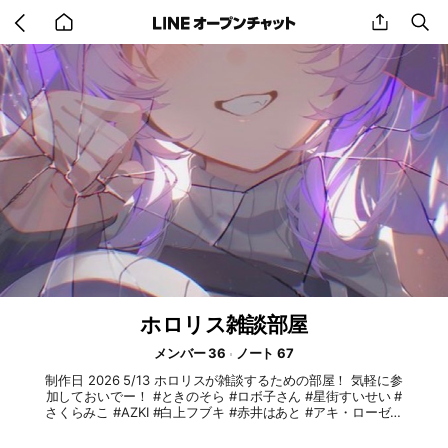
Go
share
se
back
to
home
ホロリス雑談部屋
メンバー 36
ノート 67
制作日 2026 5/13 ホロリスが雑談するための部屋！ 気軽に参
加しておいでー！ #ときのそら #ロボ子さん #星街すいせい #
さくらみこ #AZKI #白上フブキ #赤井はあと #アキ・ローゼン
タール #夏色まつり #湊あくあ #紫咲シオン #百鬼あやめ #癒
月ちょこ #大空スバル #白上フブキ #大神ミオ #猫又おかゆ #