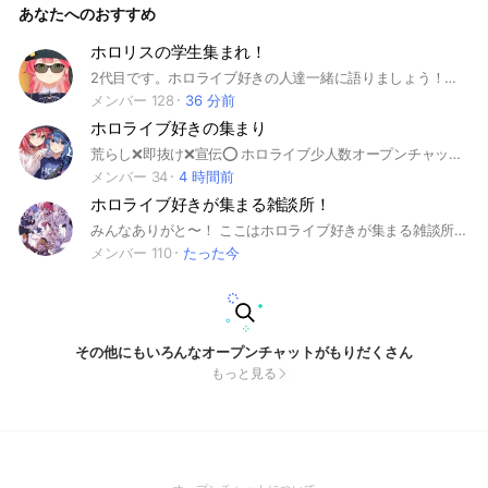
あなたへのおすすめ
戌神ころね #宝鐘マリン #兎田ぺこら #不知火フレア #白銀ノ
エル #天音かなた #桐生ココ #常闇トワ #角巻わため #姫森ル
ーナ #桃鈴ねね #尾丸ポルカ #雪花ラミィ #獅白ぼたん #ラプ
ホロリスの学生集まれ！
ラスダークネス #鷹嶺ルイ #博衣こより #風真いろは #沙花叉
2代目です。ホロライブ好きの人達一緒に語りましょう！！ あまり知らなかったりこれから見ようとしてる人も大歓迎です！！ 一緒に推しの話を語れたら嬉しいです。 相談事あったら聞くしホロリスの人とゲームしたいよーって人もきてね！！ ちなみに今なら古参だよ #ホロライブ#学生 #ホロリス#VTuber #相談#雑談#ゲーム #推し#音楽#配信 #ときのそら#さくらみこ#星街すいせい #ロボ子さん#AZKI #赤井はあと#白上フブキ#アキ・ローゼンタール#夏色まつり #湊あくあ#紫咲シオン#大空スバル#癒月ちょこ#百鬼あやめ #白銀ノエル#兎田ぺこら#宝鐘マリン#不知火フレア #桐生ココ#天音かなた#常闇トワ#角巻わため#姫森ルーナ #獅白ぼたん#雪花ラミィ#尾丸ポルカ#桃鈴ねね #ラプラスダークネス#鷹嶺ルイ#博衣こより#沙花叉クロヱ#風真いろは #轟はじめ#儒烏風亭らでん#火威青#音乃瀬奏#一条莉々華 #響咲リオナ#綺々羅々ヴィヴィ#虎金妃笑虎#水宮枢#輪堂千速 #そらとも#35P#星詠み#ロボサー#開拓者 #ロゼ隊#はあとん#すこん部#まつりす #あくあクルー#塩っ子#スバ友#ちょこめいと#百鬼組 #野うさぎ#白銀騎士団#一味#エルフレ #へい民#たつのこ#眷属#わためいと#ルーナイト #雪民#ねっ子#SSRB#座員 #プラスメイト#ルイ友#こよりの助手くん#飼育員#かざま隊 #読者#音の勢#秘書見習い#でん同士#真っす組 #響咲連合#にこ担#すうりす#ViViD#チハニック
クロヱ #一条莉々華 #音乃瀬奏 #轟はじめ #儒烏風亭らでん #
火威青 #響咲リオナ #虎金妃笑虎 #水宮枢 #輪堂千速 #綺々
メンバー 128
36 分前
羅々ヴィヴィ #アユンダ・リス #ムーナ・ホシノヴァ #アイラ
ホロライブ好きの集まり
ニ・イオフィフティーン #クレイジー・オリー #アーニャ・メ
ルフィッサ #パヴォリア・レイネ #べスティア・ゼータ #カエ
荒らし❌即抜け❌宣伝⭕️ ホロライブ少人数オープンチャット みんな優しくて楽しいオープンチャット ホロライブのことやいろんな雑談などしてます ホロライブまだ良くわからない人でも大歓迎 気軽に入ってきてくれたら嬉しいですm(_ _)m 2025年4月ごろにこのオープンチャットを作ったよ！ #ホロライブ #卒業生 #卒業 #宣伝ok #35p #モンスト #apex #フォトナ #フォートナイト #白猫 #ぷにぷに #雑談 #みこめっと #みこち #すいせい #スプラ #はじめ #彗星 #スプラトゥーン #APEX #エーペックス #イラスト #動画 #雑談 #0期生 #1期生 #3期生 #4期生 #5期生 #秘密結社 #ホロックス #holoX #リグロス #ときのそら #AZKi #あずき #夏色まつり #赤井はあと #アキ・ローゼンタール #アキロゼ #百鬼あやめ #癒月ちょこ #大空スバル #湊あくあ #紫咲シオン #ゲーマーズ #白上フブキ #大神ミオ #猫又おかゆ #戌神ころね #兎田ぺこら #不知火フレア #白銀ノエル #宝鐘マリン #天音かなた #角巻わため #常闇トワ #姫森ルーナ #桐生ココ #雪花ラミィ #桃鈴ねね #獅白ボタン #尾丸ポルカ #ラプラス・ダークネス #鷹嶺ルイ #博衣こより #沙花叉クロヱ #風真いろは #こぼ・かなえる #ワトソン・アメリア #フワワ #モココ #フワモコ #古石ビジュー #がうる・ぐら #七詩ムメイ #友人A #えーちゃん #火威青 #音乃瀬奏 #一条莉々華 #儒烏風亭らでん #轟はじめ #FLOW GLOW #ふろう ぐろう #響咲リオナ #虎金妃笑虎 #水宮枢 #輪堂千速 #綺々羅々ヴィヴィ #ホロメン誕生日 #漫画 #少人数オプ #宣伝可 #チェルノボグ運極 #夜乃くろむ #神成きゅぴ #花芽なずな #花芽すみれ #橘ひなの #リズダム #ホロドリ #ホロライブドリーム
ラ・コヴァルスキア #こぼ・かなえる #森カリオペ #小鳥遊キ
メンバー 34
4 時間前
アラ #一伊那尓栖 #ワトソン・アメリア #IRyS #オーロ・クロ
ホロライブ好きが集まる雑談所！
ニー #ハコス・ベールズ #シオリ・ノヴェラ #古石ビジュー #
ネリッサ・レイヴンクロフト #フワワ・アビスガード #モコ
みんなありがと〜！ ここはホロライブ好きが集まる雑談所！ 通称ホロ雑！ ホロライブを昔から知ってる人でも最近知った人でも大歓迎！(自分は1年前くらいから見始めた星詠みです！) ノートにイラストたくさんあるからイラストが欲しい人はぜひぜひ入ってきてね〜(新設なのでまだあんまりないかも...) みんなで仲良く楽しくやっていこう！ ホロライブを一緒に語り合おう！ みんなが楽しめるオプにするよう頑張ります！ 宣伝OK！（宣伝抜けはしないで欲しい！） 一応許可とってから宣伝して欲しいです！ タメ口OK！ 暴言は禁止 荒らしも禁止 無言退会、即抜けはやめてほしい！ 基本自由だしホロライブ以外の話もOK 入ったらノートの確認よろしくね！！！ #ときのそら #ロボ子さん #さくらみこ #星街すいせい #AZKi #アキ・ローゼンタール #赤井はあと #白上フブキ #夏色まつり #夜空メル #湊あくあ #紫咲シオン #大空スバル #癒月ちょこ #百鬼あやめ #猫又おかゆ #戌神ころね #大神ミオ #宝鐘マリン #兎田ぺこら #不知火フレア #白銀ノエル #潤羽るしあ #天音かなた #角巻わため #常闇トワ #姫森ルーナ #桐谷ココ #桃鈴ねね #尾丸ポルカ #雪花ラミィ #獅白ぼたん #魔乃アロエ #ラプラスダークネス #鷹嶺ルイ #博衣こより #風真いろは #沙花叉クロヱ #火威青 #一条莉々華 #音乃瀬奏 #儒烏風亭らでん #轟はじめ #響咲リオナ #虎金妃笑虎 #水宮枢 #輪堂千速 #綺々羅々ヴィヴィ #モンスト #プロセカ #ブロスタ
コ・アビスガード #エリザベス・ローズ・ブラッドフレイム #
メンバー 110
たった今
ジジ・ムリン #セシリア・イマーグリーン #ラオーラ・パンテ
ーラ #がくる・ぐら #九十九佐命 #セレス・ファウナ #七詩ム
メイ #井月みちる #花園さやか #風白ゆき #春先のどか #友人
A
その他にもいろんなオープンチャットがもりだくさん
もっと見る