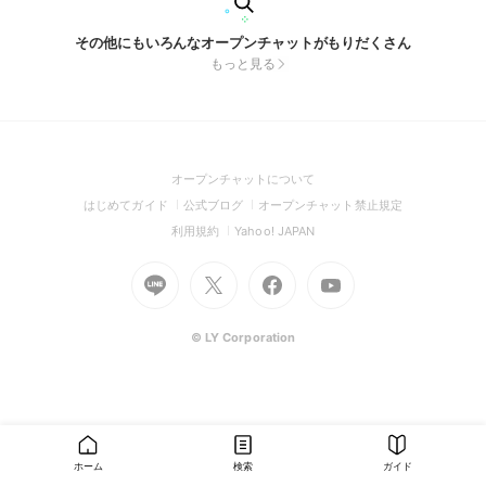
その他にもいろんなオープンチャットがもりだくさん
もっと見る
(Open
オープンチャットについて
in
(Open
(Open
(Open
はじめてガイド
公式ブログ
オープンチャット禁止規定
a
in
in
in
(Open
(Open
利用規約
Yahoo! JAPAN
new
a
a
a
in
in
window)
Go
new
Go
new
Go
Go
new
a
a
to
window)
to
window)
to
to
window)
new
new
Line
X
Facebook
Youtube
window)
window)
(Open
(Open
(Open
(Open
© LY Corporation
in
in
in
in
a
a
a
a
new
new
new
new
window)
window)
window)
window)
ホーム
検索
ガイド