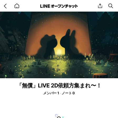
Go
share
se
back
to
home
「無償」LIVE 2D依頼方集まれ〜！
メンバー 1
ノート 0