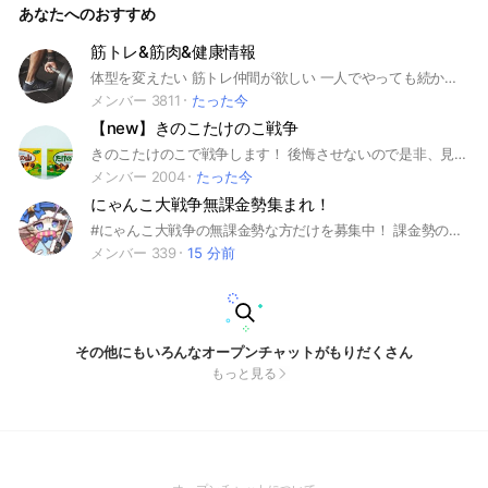
あなたへのおすすめ
筋トレ&筋肉&健康情報
体型を変えたい 筋トレ仲間が欲しい 一人でやっても続かない 食事管理について相談したい 何から始めたらいいか分からない そんなあなた😌 ボディメイクのための食事・毎日のトレーニング・使っているサプリや器具などの情報共有をして みんなで頑張りましょう🏆 中学生から大人まで 幅広い世代の仲間が待っています。 お気軽にご参加ください☺️ ※入室後は必ずルールを読んでね！ ⚠️名前とアイコンに注意⚠️ 政治/宗教/下ネタ/反社会的/犯罪/公序良俗に反する内容/その他管理人の判断で告知なく退室処分になる可能性があります。
メンバー 3811
たった今
【new】きのこたけのこ戦争
きのこたけのこで戦争します！ 後悔させないので是非、見に来てください！
メンバー 2004
たった今
にゃんこ大戦争無課金勢集まれ！
#にゃんこ大戦争の無課金勢な方だけを募集中！ 課金勢の方はお断りしてます。クリアできないステージなどがあったらグループ内でいろいろと提案をしてクリアできるようにしていきましょう！即抜けやグループの荒らしなどの迷惑行為をしないようお願いいたします。その行為が続く場合には通報いたします。 グループに入ってもらった際にはにゃんこクラブや超激レアの図鑑の写真などをオプに入った日の内に掲示していただきます。主に課金勢やチーターの流れ込みを防ぐための物と攻略の手助けする際に必要になりますので予めご了承の上、ご協力をお願いいたします。 とにかく無課金のにゃんこ好き集まれ！
メンバー 339
15 分前
その他にもいろんなオープンチャットがもりだくさん
もっと見る