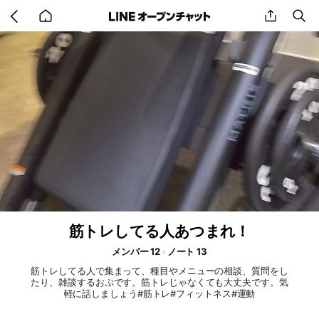
Go
share
se
back
to
home
筋トレしてる人あつまれ！
メンバー 12
ノート 13
筋トレしてる人で集まって、種目やメニューの相談、質問をし
たり、雑談するおぷです。筋トレじゃなくても大丈夫です。気
軽に話しましょう#筋トレ#フィットネス#運動