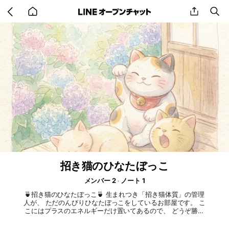
Go
share
se
back
to
home
招き猫のひなたぼっこ
メンバー 2
ノート 1
🍵招き猫のひなたぼっこ🍵 生まれつき「招き猫体質」の管理
人が、 ただのんびりひなたぼっこをしているお部屋です。 こ
こにはプラスのエネルギーだけ置いてあるので、 どうぞ勝手
に受け取っていってください。 管理人はおもてなしも管理も
しません。 基本的には喋りませんが、 たまに、気まぐれでお