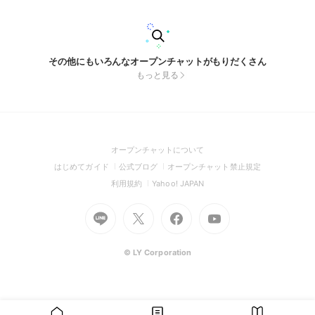
返事するかもしれません。 入退室の挨拶は不要です発言する
のも、 ただ眺める（ROM）のも自由です ※もしこの部屋に来
て 「物事が好転した！」 「良いことがあった！」 という方が
いたら、 気まぐれに教えてもらえると、 管理人がひっそり喜
びます。 ネット上の静かな空き地のような場所です。 どうぞ
その他にもいろんなオープンチャットがもりだくさん
ご自由におくつろぎください。 #癒し
もっと見る
(Open
オープンチャットについて
in
(Open
(Open
(Open
はじめてガイド
公式ブログ
オープンチャット禁止規定
a
in
in
in
(Open
(Open
利用規約
Yahoo! JAPAN
new
a
a
a
in
in
window)
Go
new
Go
new
Go
Go
new
a
a
to
window)
to
window)
to
to
window)
new
new
Line
X
Facebook
Youtube
window)
window)
(Open
(Open
(Open
(Open
© LY Corporation
in
in
in
in
a
a
a
a
new
new
new
new
window)
window)
window)
window)