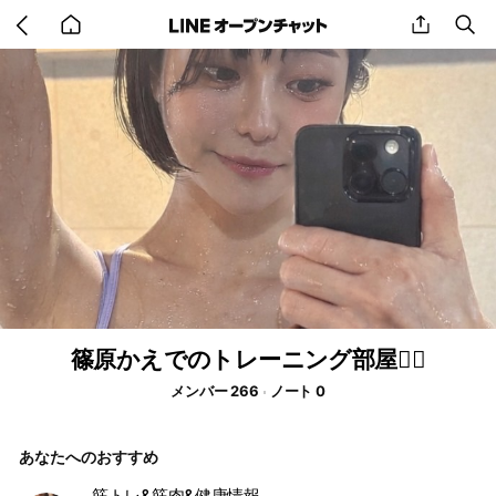
Go
share
se
back
to
home
篠原かえでのトレーニング部屋🏋️‍♀️
メンバー 266
ノート 0
あなたへのおすすめ
筋トレ&筋肉&健康情報