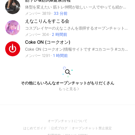
体型を変えたい 筋トレ仲間が欲しい 一人でやっても続かない 食事管理について相談したい 何から始めたらいいか分からない そんなあなた😌 ボディメイクのための食事・毎日のトレーニング・使っているサプリや器具などの情報共有をして みんなで頑張りましょう🏆 中学生から大人まで 幅広い世代の仲間が待っています。 お気軽にご参加ください☺️ ※入室後は必ずルールを読んでね！ ⚠️名前とアイコンに注意⚠️ 政治/宗教/下ネタ/反社会的/犯罪/公序良俗に反する内容/その他管理人の判断で告知なく退室処分になる可能性があります。
メンバー 3819
33 分前
えなこりんをすこる会
コスプレイヤーのえなこさんを崇拝するオープンチャットです。えなこりん好きなら誰でもOK！コスプレ談議も😇
メンバー 304
2 時間前
Coke ON (コークオン)
Coke ON (コークオン)情報サイトです #コカコーラ #コカコーラゼロ #Coca-Cola ZERO #いろはす #綾鷹 あやたか #アクエリアス AQUARIUS #ジョージア GEORGIA #ファンタ FANTA #スプライト Sprite #ジンジャーエール カナダドライ #ドクターペッパー Dr Pepper #爽健美茶 #やかんの麦茶 #紅茶花伝 #からだすこやか茶 #ウーロン茶 煌 烏龍茶 #COSTA COFFEE #Qoo クー #リアルゴールド REAL GOLD #森の水だより #自動販売機 自販機 #アプリ #ポイント
メンバー 1291
1 時間前
その他にもいろんなオープンチャットがもりだくさん
もっと見る
(Open
オープンチャットについて
in
(Open
(Open
(Open
はじめてガイド
公式ブログ
オープンチャット禁止規定
a
in
in
in