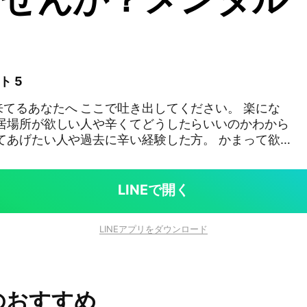
ス
ト 5
てるあなたへ ここで吐き出してください。 楽にな
てあげたい人や過去に辛い経験した方。 かまって欲
々が集まるオプチャです。 入ったら挨拶をし
腐メンタル #メンタル
 #学校 #辛い #限界 #自己否定 #病み期 #反抗期 #ネ
LINEで開く
た #愚痴 #居場所 #吐き出したい #メンタルヘルス #
ティブ思考 #社会不安障害 #性同一性障害 #ADHD #
LINEアプリをダウンロード
閉症 #アスペルガー症候群 #ネッ友 #SNS #寂しい #
#生きがい #しんどい #話聞いて#相談のってほしい #
くない #学校辛い #病み #メンタルやられた #学習
て #SOS #人混み #ストレス #日常 #パニック障害 #
のおすすめ
ない #癒し #優しい #友達 #自己嫌悪 #パニック障害