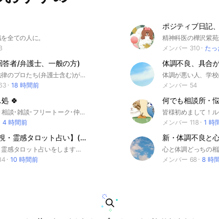
ポジティブ日記
識を全ての人に。
3
メンバー 310
たっ
回答者/弁護士、一般の方)
体調不良、具合
困りごとを法律のプロたち(弁護士含む)が無料で相談に応じます。 公平中立に運営し、法律(税務や行政手続きなど含む)相談、生活相談だけに限定します。 #法律相談 #税理士 #弁護士 #司法書士 #社労士 #FP #しんちゃんチャンネル
63
18 時間前
メンバー 54
処 🍀
心の病･悩み･相談･雑談･フリートーク･仲間･癒し 🌟 寄り添い, 支え合う部屋 🌟 🌟 励まし合い, 認め合い, 許し合う部屋 🌟 🌟 頑張っている人, もう頑張れない人 🌟 この部屋にはローカルルールはありません ↦↣↣ 入退室自由, ROM可 ↢↢↤ ♡ 思い遣りと優しさがあればOK ♡­­ ┉ ┉ ┉未成年NG ┉ ┉ ┉ #友達 #家族 #仕事 #職場 #人間関係 #休職 #自宅療養 #孤独 #ボッチ #寂しい #ツラい #しんどい 苦しい #ストレス #ハラスメント #モラハラ #パワハラ #居場所がない #居場所が欲しい #癒し #心の癒し処 #心の拠り所 #心の休憩所 #睡眠障害 #不眠症 #過眠症 #中途覚醒 #早朝覚醒 #双極性障害 #躁鬱 #躁病 #うつ病 #鬱病 #パニック障害 #広場恐怖症 #過呼吸 #過換気症候群 #適応障害 #不安障害 #強迫性障害 #対人恐怖症 #HSP #DID #解離性障害 #解離性同一性障害 #統合失調症 #境界性パーソナリティ障害 #境界性人格障害 #PTS虐待 #トラウマ #フラッシュバック #自律神経失調症 #精神疾患 #精神障害 #心の病 #メンタルヘルス #メンタル #メンヘラ #20代 #30代 #40代 #50代 #60代 #アラサー #アラフォー #アラフィフ #コロナ #ダイエット #筋トレ #エクササイズ #運動 #生活習慣 #肩こり #腰痛 #ストレッチ #ヨガ #ウォーキング #アレルギー #アトピー #歯 #介護 #カウンセリング #マッサージ サウナ #漢方 #腸活 ♛ 2021年10月27日 開設 ♛ 管理者の許可なく説明文を無断で転載･転用･コピー･スクショ･編集･改編等の二次利用を固く禁じます Copyright ©2021 りゅう 2021年10月27日 作成 りゅう 2022年02月14日 変更 りゅう
4 時間前
メンバー 118
1 時
(無料)【霊視・霊感タロット占い】(内容を聞かずに霊感・霊視で占います。)
新・体調不良と
無料で霊視・霊感タロット占いをします。占いは、見学ができます。その他、無料のZOOMイベントを多々開催しています。お楽しみください。 占い希望の方は、ノートに申し込みの方法や、占いの手順が書かれています。一番下には感想もありますので、併せてご覧ください。 霊感・霊視で、僕の守護霊からのメッセージを受け取ります。詳細をきかずに占いに入ります。 詳細を聞いてからでは、霊感でも占いでもありません。知識と経験からアドバイスをする「カウンセリング」です。 僕は、詳細を聞かない霊感でのタロット占いをします。霊的なことに関心のある方や、守護霊のことが気になるかたなども適していると思います。 霊視でお伝えするのは、問題の核心や、あなたの状況、他人の気持ちもわかることがあります。未来は1～2ヵ月くらい先まで読めます。あなたの守護霊からのメッセージを受け取ることもできます。 平日、休日ともに、23時ごろからの占い開始が多いです。トークは確認しますので、コメントはいれていただいてOKです。よろしくお願いします。
84
10 時間前
メンバー 68
8 時