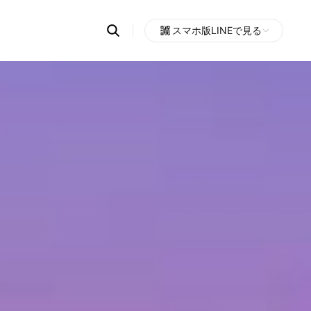
Search
スマホ版LINEで見る
OpenChats
Open
or
search
messages
area