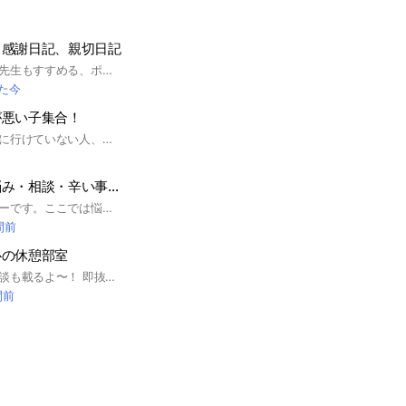
、感謝日記、親切日記
精神科医の樺沢紫苑先生もすすめる、ポジティブ日記、感謝日記、親切日記のオープンチャットグループです。いまここにある幸せにフォーカスする練習をしましょう。言いっ放しが基本だけどポジティブなリアクションはOK。他者と比べる必要もマウントをとる必要もなし、ささいであるほどいいのです。閾値を下げて幸福感度を上げる練習をしていきましょう。
た今
が悪い子集合！
体調が悪い人、学校に行けていない人、毎日が辛い人…そんな人の居場所になるようなオープンチャットです！ なんでもお話聞きますよ〜荒らしは×無言抜け、即抜け禁止です！ ライブトークもやってます！ 今入ろうか迷ってる人！ここまで見たなら入っておいで！ #体調不良#頭痛#腹痛#胃痛#風邪#熱#目眩#病気#入院#吐き気#嘔吐#アレルギー#下痢#喘息#生理#不眠#便秘#花粉#辛い#相談 ※即抜けは迷惑行為となり、通報対象となる可能性があります
何でも相談所・悩み・相談・辛い事・友達募集
皆様初めまして！ルーです。ここでは悩み、相談、辛い事、友達募集などなど色々ある人達の為に作ったオープンチャットです！ オプ主は公認心理師、精神保健福祉士の過去問を解いてたり勉強などもしてたので結構詳しいです。なのでわからない事や困った事も是非相談してください！ さらにルールも凄く単純で分かりやすいので入りやすい！ お金系の悩みやスピ系(？)の悩み相談も全然OKだよ〜 #相談 #人生相談 #不安 #恋愛 #ストレス #イライラ #孤独 #ぼっち #不登校 #不登校気味 #元不登校 #発達障害 #精神障害 #IQ #いじめ #疲れ #疲労 #悩み #入院 #助けて #メンヘラ #ゲーム #学校 #職場 #悲しい #寂しい #何でも相談 #引きこもり #病み期 #雑談 #深夜 #お金 #金欠
間前
心の休憩部室
心と体調どっちの相談も載るよ〜！ 即抜け、荒らし、下ネタ、なりすまし、誰かが嫌になる事は言わないでね！！ 保健室というオープンチャットは 少人数で相談出来るから、大人数だと不安だなっていう人向け！体調不良と心の休憩部室はみんなで相談に載るオープンチャット！ みんなで仲良くしようね！
間前