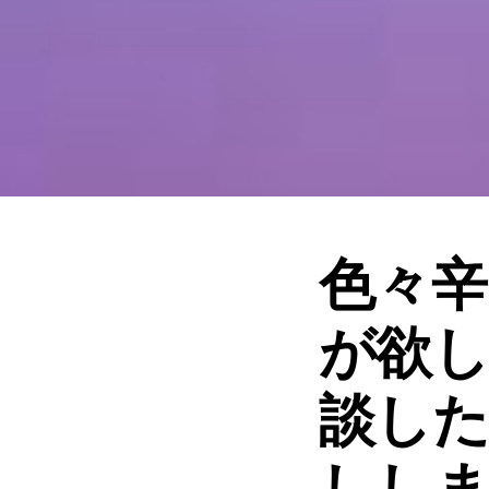
色々辛
が欲し
談し
しし