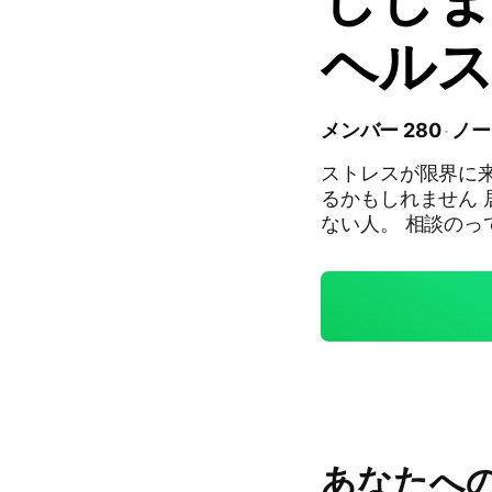
ヘル
メンバー 280
ノー
ストレスが限界に来
るかもしれません 居場所が欲しい人や辛くてどうしたらいいのかわから
ない人。 相談のっ
しい、雑談したい等の方
て、大事なノート見てね。 雑談も大歓迎です #豆
弱い #心 #乗り越え
ガティブ思考 #疲れ
トレーニング #ポジ
ネガティブ思考 #自
寂しがり屋 #味方 
不登校 #学校行きた
障害 #つらい #助け
あなたへ
孤独 #虐められたく