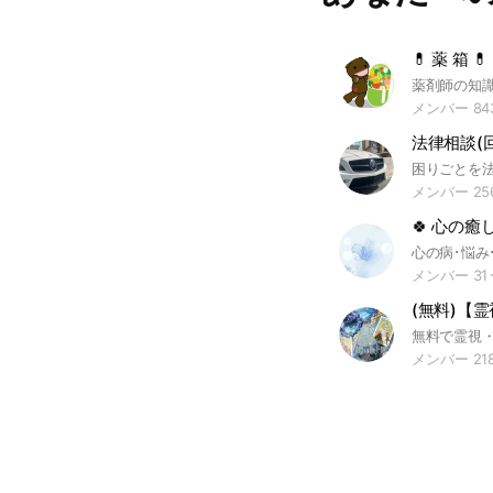
#過呼吸 #雑談
💊 薬 箱 💊
薬剤師の知
メンバー 84
法律相談(
メンバー 25
🍀 心の癒し
メンバー 31
メンバー 21