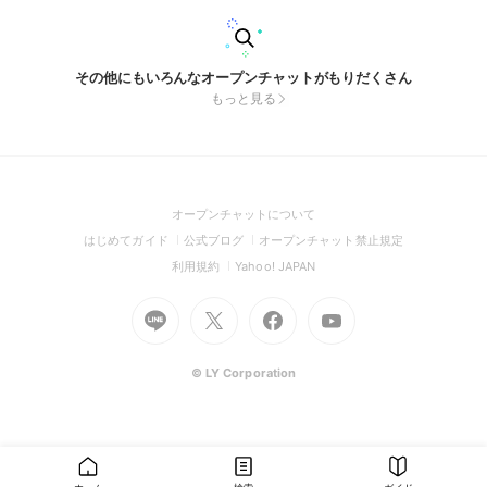
その他にもいろんなオープンチャットがもりだくさん
もっと見る
(Open
オープンチャットについて
in
(Open
(Open
(Open
はじめてガイド
公式ブログ
オープンチャット禁止規定
a
in
in
in
(Open
(Open
利用規約
Yahoo! JAPAN
new
a
a
a
in
in
window)
Go
new
Go
new
Go
Go
new
a
a
to
window)
to
window)
to
to
window)
new
new
Line
X
Facebook
Youtube
window)
window)
(Open
(Open
(Open
(Open
© LY Corporation
in
in
in
in
a
a
a
a
new
new
new
new
window)
window)
window)
window)