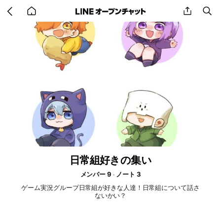
Go
share
se
back
to
home
日常組好きの集い
メンバー 9
ノート 3
ゲーム実況グループ日常組が好きな人達！日常組について話さ
ないかい？