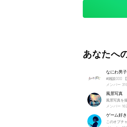
あなたへ
なにわ男子
メンバー 31
風景写真
メンバー 16
ゲーム好き