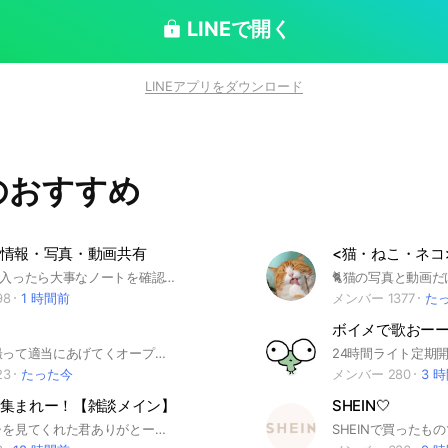
LINEで開く
LINEアプリをダウンロード
のおすすめ
情報・写真・動画共有
#雑談🙅🏻‍♀️ 【入ったら大事なノートを確認！】 【挨拶🆖】 #なにわ男子出演情報 #雑誌情報 #写真•動画 #なにわ男子 21/11/14〜
98
1 時間前
メンバー 1377
た
ボイメで歌おー
風景写真を撮って適当にあげてくオープンチャットです。 基本雑談禁止でやっていきます。 挨拶も不要です。 入ったら大事なノートの確認だけお願いします。 #写真 #風景 #風景写真 #カメラ #写真展
23
たった今
メンバー 280
3 
集まれー！【雑談メイン】
SHEIN🤍
このオプチャを見てくれた君ありがとー！ 少しでも入ろうと思ってくれた人は 下の説明を読んでねー𓂃 𓈒𓏸 ✄------------------------------✄ 改めまして管理人のしずくです！ ここのオプは ゲームが好き！ みんなと一緒に雑談したい！ と思っている人達が集まったグループです！ 老若男女問わず大歓迎です！ ギフト付き大会企画もたまにやってます𖤐 ̖́- 必須！ ⿻大事なノートの確認をしましょう⿻ ↬暴言× 下ネタ× ギフト△ 宣伝〇↫ #男子 #女子 #初心者 #上級者 #ゲーム #FPS #雑談