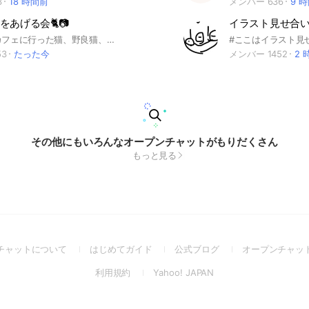
3
18 時間前
メンバー 636
9 
をあげる会🐈📷
イラスト見せ合
飼い猫、猫カフェに行った猫、野良猫、色んな猫の写真を皆であげて癒されましょう✨ #猫 #保護猫 #猫カフェ #ねこ好き
53
たった今
メンバー 1452
2 
その他にもいろんなオープンチャットがもりだくさん
もっと見る
(Open
(Open
(Open
チャットについて
はじめてガイド
公式ブログ
オープンチャッ
in
in
in
(Open
(Open
利用規約
Yahoo! JAPAN
a
a
a
in
in
new
new
new
a
a
window)
window)
window)