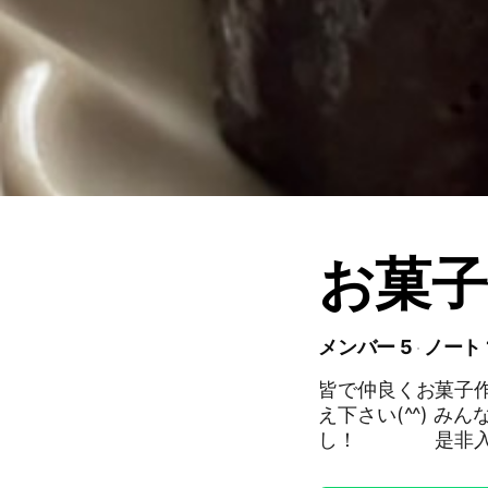
お菓子
メンバー 5
ノート 
皆で仲良くお菓子
え下さい(^^) みんなで、レシピ交換もありですし、写真を載せるのもよ
し！ 是非入ってね♪ お忙しいママさんや
もあり！差別のな