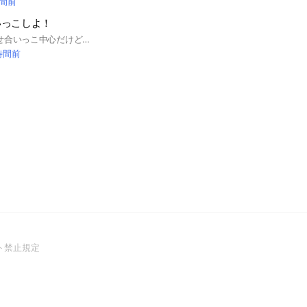
時間前
いっこしよ！
#ここはイラスト見せ合いっこ中心だけど楽しみたいから雑談しながら楽しく絵を描いていこ！下手でも全然いいし、自信もって！見せたくないよォ〜って人は見せなくていいけど、その代わりノートに書いて欲しい💦 年齢で上下関係つくるのは、なしでお願い！ここは同じ趣味同士でなかよくしたいからさ！ 絵はトークやノートに好きに貼っていいよ〜！ 楽しくやろーね！
時間前
(Open
ト禁止規定
in
a
new
window)