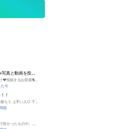
<猫・ねこ・ネコ>写真と動画を投稿しよう！
🐈猫の写真と動画だけ❤️投稿するお部屋🐈 🚨注意🚨 【送信取消】は許可して無い部屋ですので 必ず依頼して下さい❗️❗️❗️ 数ある猫のオープンチャットの中でも ルールが一番厳しい部屋だと思います 違反後の退室者（即抜け）には… 今後再入室が出来ないように強制退会を致します 全て禁止してます ↓ ❌挨拶/自己紹介禁止❌ ❌コメント/テキスト禁止❌ ❌スタンプ/リアクション禁止❌ ❌SNS/TikTok/YouTube貼り付け禁止❌ ❌URL/宣伝貼り付け禁止❌ ❌ﾍﾟｯﾄｼｮｯﾌﾟ撮影投稿禁止❌ ❌猫カフェ撮影投稿禁止❌ ❌拾い画像/転載禁止❌ ❌メッセージの送信取消禁止❌ ☆↓↓↓最後まで読んでね☆ ☆違反者は強制退会［通報有り］だよ☆ ☆ずっと宜しくネ☆ ※定期的にイベントを開催してます →イベント開催中は入室ができなくなります →イベント終了後の入室対応になります 【申し訳ありません】 ※夜間の入室は行ってません →必ず日中対応です →基本一日一回申請者を纏めて入室対応をしてます 【日中の申請でも当日の入室に間に合わない場合は翌日の日中対応です】 ※管理者が地域猫活動をしている部屋です →毎週末動物病院にも行く為対応が遅れる場合もあります →１５匹の猫達と生活してます 【介護の猫もいる為副管理人も募集してます】 ※投稿された画像は様々な理由から一定期間後に管理側で全て削除してます 【ご理解の程よろしくお願い致します】 #飼い猫 #野良猫#保護猫#地域猫#さくら猫
った今
ー！！
24時間ライト定期開催ちう 上手い人○ 下手な人○ 歌いたい人○ ノリいい人○ ただ！せっかくなら全員が楽しくいるためにルールがあります！ ①荒らし × ②喧嘩 × ③暴言 × 以下のルール守って雑談して歌って楽しもー！！300人目指し中‼️ 待ってま
時間前
SHEINで買ったもので良かったものや、質問等をじゃんじゃん送るグループ！！ 海外通販で不安なお悩みも解消！！ 男女問わず気軽に入ってください❕ ⚠️入ったら大事なノートを必ず見てください ゲームや勧誘に関連したリンクは送らないでください。 見つけ次第強制退会、または通報させていただきます。 (重くなってしまうので抜けます報告はしなくて大丈夫です) #SHEIN