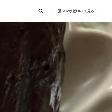
Search
スマホ版LINEで見る
OpenChats
Open
or
search
messages
area