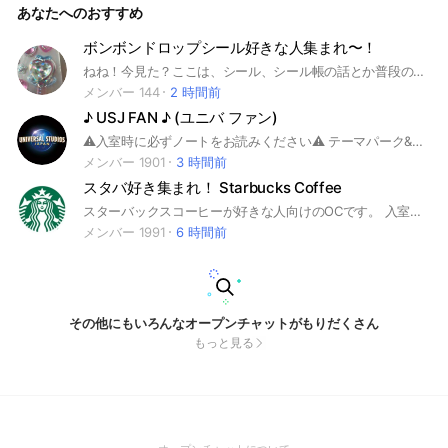
あなたへのおすすめ
ボンボンドロップシール好きな人集まれ〜！
ねね！今見た？ここは、シール、シール帳の話とか普段の話、何でもできるオプチャだよー！このオプチャのメンバーも、君のこと待ってるよ〜 楽しく話そうね！
メンバー 144
2 時間前
♪ USJ FAN ♪ (ユニバ ファン)
⚠️入室時に必ずノートをお読みください⚠️ テーマパーク&遊園地好きな皆様の入室をお待ちしております！ #レジャー #エンターテイメント #テーマパーク #ユニバーサル・スタジオ・ジャパン #ユニバ #USJ #ディズニー #TDR #遊園地 #大阪 #関西 #日本 #世界最高をお届けしたい #NO_LIMIT! #Nintendo #任天堂 #ニンテンドー #スーパーニンテンドーワールド #マリオ #ゲーム #games #Switch #PlayStation #サマー #ホラーナイト #ハロウィン #クリスマス #年パス #年間パス
メンバー 1901
3 時間前
スタバ好き集まれ！ Starbucks Coffee
スターバックスコーヒーが好きな人向けのOCです。 入室時はノートをご一読ください。 管理人→R #スタバ #スターバックスコーヒー #Starbucks #スタバ新作
メンバー 1991
6 時間前
その他にもいろんなオープンチャットがもりだくさん
もっと見る