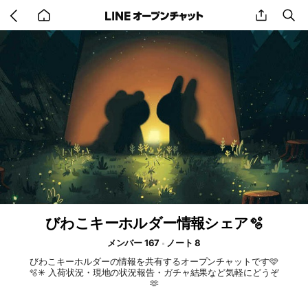
Go
share
se
back
to
home
びわこキーホルダー情報シェア🫧
メンバー 167
ノート 8
びわこキーホルダーの情報を共有するオープンチャットです🩵
🫧✳︎ 入荷状況・現地の状況報告・ガチャ結果など気軽にどうぞ
🫶