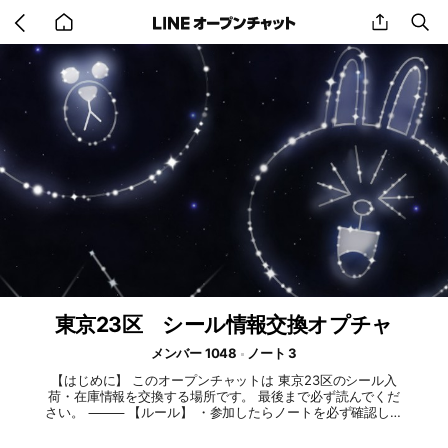
Go
share
se
back
to
home
東京23区 シール情報交換オプチャ
メンバー 1048
ノート 3
【はじめに】 このオープンチャットは 東京23区のシール入
荷・在庫情報を交換する場所です。 最後まで必ず読んでくだ
さい。 ⸻ 【ルール】 ・参加したらノートを必ず確認して
ください ・投稿はスレッドを使ってください ※参加は承認制で
す ※アイコンは「本人またはお子さまのシール帳」のみ承認し