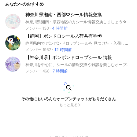
あなたへのおすすめ
ます（転売防止のため） ※承認後、アイコンは戻してOKです
⸻ 【お願い】 ・シール帳がない方 ・拾い画像の方 ・プロ
フィール設定ができていない方 参加をお断りしています🙏 申
神奈川県湘南・西部♡シール情報交換
請対応は週に1回です。 ご了承ください。 最後まで読んだ方
神奈川県湘南・県西地区の方シール情報交換しましょう☆*。
は、 入室時の質問に「サンスター」と入力してください。
メンバー 130
（確認のためです）
4 時間前
【静岡】ボンドロシール入荷共有🫶📢
静岡県内で ボンボンドロップシールを 見つけた・入荷していた・完売していた 情報を共有するオープンチャットです。 #ボンドロ #ボンボンドロップシール #シール帳
メンバー 1952
12 時間前
【神奈川県】ボンボンドロップシール 情報
神奈川を中心に、シールの情報交換や雑談を楽しむオープンチャットです。 有料サービスではありませんので、些細なことで騒いだり過度に気にされる方は参加をご遠慮ください。 参加後は必ずノートを見てください👀 お互いに配慮しながら、楽しく情報交換していきましょう！ #ボンボンドロップシール #神奈川県#大和#厚木#海老名#平塚#小田原#座間#秦野#町田#相模大野#湘南#横浜#みなとみらい#センター北#川崎##たまプラ #シール#シルパト#シル活
メンバー 468
7 時間前
その他にもいろんなオープンチャットがもりだくさん
もっと見る