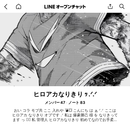
Go
share
se
back
to
home
ヒロアカなりきり ｯ .ᐟ.ᐟ
メンバー 47
ノート 83
おい コラ モブ共 ここ 入れや 💣💥 こんにち は ぁ ᐟ.ᐟ ここは
ヒロアカ なりきり オプです .ᐟ 私は 爆豪勝己 様 を なりきって
ます っ ✌🏻 私 管理人 ヒロアカなりきり 初めてなのでお手柔ら
かにっ ‪🥲‎ 🫶 ⚠️⚠️⚠️⚠️⚠️ 未定 の 人が 入る 最初の 部屋 が あ
るから みんな 最初 は そこに はいってね ぇ ~ ⚠️⚠️⚠️⚠️⚠️ 承