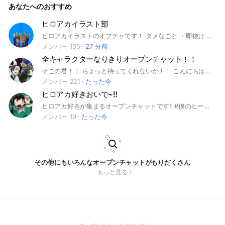
あなたへのおすすめ
認 が 遅くなること が ある よ ぉ 心が ひろぉーい人が 入って
ねぇ .ᐟ.ᐟ みんな ほら ここまで 見たんでしょぉ .ᐣ はいろうよ
っ .ᐟ.ᐟ おいで .ᐣ .ᐣ .ᐣ 承認では なりたい 伽羅の 名前を 入れて
ヒロアカイラスト部
ください.ᐟ はいって来る時は 未定 で お願いします っ .ᐟ.ᐟ 楽
ヒロアカイラストのオプチャです！ ダメなこと ・即抜け ・無言抜け ・暴言 ・下ネタ ・宣伝 ・公式のイラストじゃないアイコン ・イラスト関係じゃない投稿 （控えて欲しい） ・無断転載 ・個人情報を言う ・拾い画を送る（公式じゃない絵のこと） ⬆これらは絶対やめてください！！ 即抜けしたくないけど入ってみたいって時、「様子見｣ってつけてくれれば抜けてOK！
しいオプにしましょぉ ~ 🫶 #ヒロアカ #僕のヒーローアカデミ
ア #緑谷出久 #デク #爆豪勝己 #かっちゃん #大爆殺神ダイナ
メンバー 135
27 分前
マイト #爆豪のかっちゃんだ #なりきり #伽羅 #高校1年生 #1
全キャラクターなりきりオープンチャット！！
年A組 #オールマイト #オプ #おぷちゃ 💣💥
そこの君！！ ちょっと待ってくれないか！！ こんにちは！！ 見てくれてありがとう！ ここは、自分の好きなキャラクターのなりきりをするオプです！ 即抜けは、禁止‼︎ スタンプ、写真も禁止！ 同顔は有！掛け持ちは無制限。 抜ける時は、一言言ってから、抜けてね‼︎ ぜひ入ってくれたら嬉しいな！！ なりきりが難しい人は、見学でもいいよ‼︎ ーーーーーーーーーーーーーー で 。 上の書いたのが抜けて今...3か4代目の 管理人だ 。 まっ ゆるーくやってっから .ᐟ.ᐟ 気軽に来てな .ᐟ.ᐟ ーーーーーーーーーーーーーー #キャラクター#アニメ#アニメキャラ#ゲーム#ゲームキャラ#なりきり#也#キャラなりきり#全キャラ#全伽羅#雑談#ドラえもん#鬼滅の刃#暗殺教室#呪術廻戦#推しの子#サザエさん#名探偵コナン#東京リベンジャーズ#ワンピース#ブルーロック#進撃の巨人#ハイキュー#デスノート#タコピーの原罪#地縛少年花子くん#ヒロアカ#ハンターハンター#チェンソーマン#ドラゴンボール#君に届け#転スラ#スパイファミリー#マリオ#カービィ#ポケモン#逆転裁判#ぷよぷよ#プロセカ#雑談#暇#あいうえお#ドラゴンボール#俺だけレベルアップな件#無職転生#超かぐや姫#ダンダダン#君の名は#デスノート#怪獣8号#ホロライブ
メンバー 221
たった今
ヒロアカ好きおいで~‼️
ヒロアカ好きが集まるオープンチャットです‼️ #僕のヒーローアカデミア #ヒロアカ #緑谷出久#爆豪勝己#轟焦凍#上鳴電気 #相澤消太#オールマイト
メンバー 19
たった今
その他にもいろんなオープンチャットがもりだくさん
もっと見る