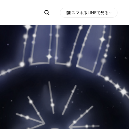
Search
スマホ版LINEで見る
OpenChats
Open
or
search
messages
area