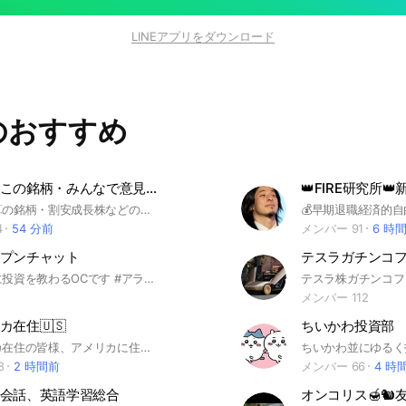
LINEアプリをダウンロード
のおすすめ
今狙うならこの銘柄・みんなで意見交換
👑FIRE研究所👑
よかった決算の銘柄・割安成長株などの意見交換などを行うオープンチャットです。気軽に意見交換しましょう。#決算#割安銘柄#成長株
4
54 分前
メンバー 91
6 時
プンチャット
テスラガチンコ
アライさんに投資を教わるOCです #アライさん #Apple #アップル #下手くそ #米国株投資
メンバー 112
カ在住🇺🇸
ちいかわ投資部
現在アメリカ在住の皆様、アメリカに住んでいるが故に、地味に知りたい情報などを交換しましょう…！ (現在住んでいない方＋住む予定の無い方の参加はご遠慮下さい) #アメリカ駐在 #アメリカ
8
2 時間前
メンバー 66
4 時
会話、英語学習総合