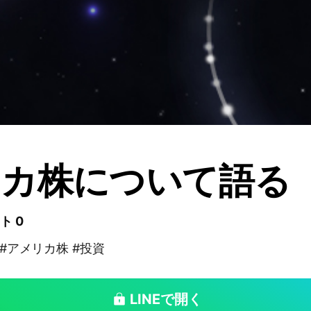
リカ株について語る
ト 0
 #アメリカ株 #投資
LINEで開く