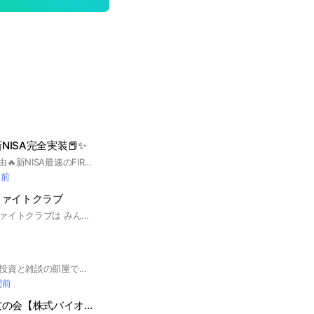
新NISA完全実装📕✨
💰早期退職経済的自由🔥新NISA最速のFIREプラン。米国株やありとあらゆるビジネスを研究したプロフェッショナルが貴方をFIREへ導きます。また貴方の知識をみんなと共有し最適化した戦略でFIREを目指しましょう。株式投資。 新規メンバーは5分以内に自己紹介すること。 #投資信託#ファンド#インデックス投資#金儲け#ビジネス#投資#起業#雑談#節約#テレワーク#ソーシャルビジネス#NISA#つみたてNISA#米国株#株式#S＆P500#NASDA#ダウ#バイト#セミリタイア#白石花恋#レバナス#新NISA#Fang+
間前
ファイトクラブ
テスラ株ガチンコファイトクラブは みんなで成長していくコミュニティです 【こんな方オススメ】 株式の知識を学びたい方 株式で失敗したくない方 株式投資の【詐欺撲滅】をしたい方 【警告】 ここのコミュニティは 株式投資を勉強するコミュニティです 他への株式投資への勧誘目的の入会は 【詐欺】とみなします 最近、こういう勧誘目的の入会が増えております 管理者の承認制にします 皆さまが安心してコミュニティを健全に利用できるためにご協力宜しくお願いします
ちいかわ並にゆるく投資と雑談の部屋です。真面目な話はほぼないです。ちゃんと儲けたい人はお断り！なんとかなれー！
間前
オンコリス🍯🐿友の会【株式バイオ銘柄】