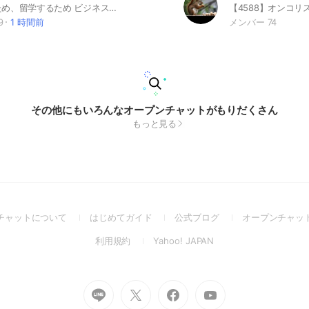
英語を話すため、留学するため ビジネスで必要、試験や受験勉強のため、英語の勉強が好き 様々な理由で英語を学習している方が例文や暗唱すべき文を共有していくためのオープンチャットです。 参加し続けていたら英会話力や読解力、単語力が上がるような OCを目指しています。
9
1 時間前
メンバー 74
その他にもいろんなオープンチャットがもりだくさん
もっと見る
(Open
(Open
(Open
チャットについて
はじめてガイド
公式ブログ
オープンチャッ
in
in
in
(Open
(Open
利用規約
Yahoo! JAPAN
a
a
a
in
in
new
new
new
a
a
window)
window)
window)
new
new
Go
Go
Go
Go
window)
window)
to
to
to
to