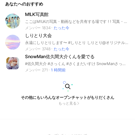
あなたへのおすすめ
❌ 阿部亮平 ❌ 佐久間大介 ❌ 岩本照 ❌️💛 深澤辰哉 渡辺
翔太 宮舘涼太❌ ラウール 女の子は残り6人入れます。 （※
女の希望の人は画像はイラストはだめです！イラストだったら
M!LK写真館
消します！） 付き合ったら管理人に言うこと。あと、カプマ
ここはM!LKの写真・動画などを共有する場です ! ! 写真・動画はもちろん、雑談も大丈夫です👍🏻👍🏻 色んなみ！るきーずさんと仲を深められたら嬉しいです‎😽💭 旧メンバーを推している方でも大歓迎です🙌🏻💚ིྀ🧡ིྀ💜ིྀ オプ開設日 2024/03/07 #佐野勇斗 #吉田仁人 #塩﨑太智 #山中柔太朗 #曽野舜太 #山﨑悠稀 #板垣瑞生 #宮世琉弥 #みるきーず #M!LK
を付けてくれるとわかりやすいです。 気になる方は是非入っ
てみて下さい。 本人役来てください！ #向井康二#目黒蓮#深
メンバー 1834
たった今
澤辰哉#佐久間大介#阿部亮平#ラウール#渡辺翔太#宮舘涼太#
しりとり大会
岩本照#Snow Man#スノーマン#恋#なりきり#NL#こーじ#め
め#ふっか#さっくん#あべちゃん#しょっぴー#だてさま#ひー
永遠にしりとりします〜 #しりとり しりとり@オリジナルアイコンを設定してから参加してください。 #しりとり大会#しりとりゲーム
くん#おそ松さん#トリリオンゲーム#特捜9#フェイクマミー
メンバー 3748
たった今
SnowMan佐久間大介くんを愛でる
#佐久間大介 #さっくん #さくまだいすけ SnowManさっくん推しで トークしたい方、 是非ご参加ください✨ 楽しくお話ししましょう！ 老若男女、若くても若くなくても 佐久間担なら想いはきっと一つ💗 過疎らない空間を目指したいです。 ⭕️タメ語 ⭕️画像交換(有料のは×) ⭕️さくまネタじゃない雑談 ⭕️すのの他メンバーのお話 ❌佐久間担じゃない ❌他の子やメンバーの悪口 ❌自分や友達等の個人情報掲載 ❌チェンメや勧誘 ルールを守って、 楽しくトークしましょう👍
メンバー 271
1 時間前
その他にもいろんなオープンチャットがもりだくさん
もっと見る