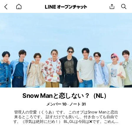
Go
share
se
back
to
home
Snow Manと恋しない？（NL）
メンバー 10
ノート 31
管理人の空愛（くうあ）です。 このオプはSnow Manと恋出
来るところです。 話すだけでも良いし、付き合っても自由で
す。（浮気は絶対にだめ！） BL,GLは今回は❌です。ごめんな
さいっ！🙏 NLのみです。 （❌…埋まり 🔺…役空け カップ
ル…メンカラハート） Snow Man本人役 向井康二 目黒蓮