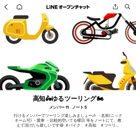
Go
share
se
back
to
home
高知🛵ゆるツーリング🏍️
メンバー 11
ノート 5
行けるメンバーでツーリング楽しみましょー🎶 ・名前(ニック
ネーム可) ・愛車 ・比較的空いてる曜日 等をノートにて、教
えて頂けたら嬉しいです😆 ＃バイク ＃高知 ＃ツーリン
グ ＃250cc以下