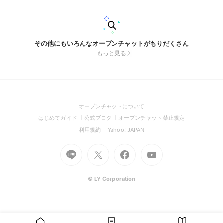
その他にもいろんなオープンチャットがもりだくさん
もっと見る
(Open
オープンチャットについて
in
(Open
(Open
(Open
はじめてガイド
公式ブログ
オープンチャット禁止規定
a
in
in
in
(Open
(Open
利用規約
Yahoo! JAPAN
new
a
a
a
in
in
window)
Go
new
Go
new
Go
Go
new
a
a
to
window)
to
window)
to
to
window)
new
new
Line
X
Facebook
Youtube
window)
window)
(Open
(Open
(Open
(Open
© LY Corporation
in
in
in
in
a
a
a
a
new
new
new
new
window)
window)
window)
window)