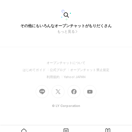
ルまで、皆さまと一緒にガンダムカードゲームを盛り上げてい
く場を目指しています。定期的にイベントを開催していきます
ので、ぜひお気軽にご参加ください！ ⚠️ 【安心・安全のため
のルール】 ・個人アカウント（本名やアイコン）とは異な
る、イベント用のニックネームと画像でご参加いただけます。
その他にもいろんなオープンチャットがもりだくさん
・当日の遅刻やキャンセルのご連絡も、こちらのチャットに一
もっと見る
言いただければ幸いです。 ・過度な煽り、誹謗中傷、他者が
不快になる行為は禁止です。みんなでリスペクトを持って楽し
みましょう！ 皆さまと一緒に遊べるのを楽しみにしておりま
す！ 運営X（旧Twitter）：@kai_tiger_GCG
(Open
オープンチャットについて
in
(Open
(Open
(Open
はじめてガイド
公式ブログ
オープンチャット禁止規定
a
in
in
in
(Open
(Open
利用規約
Yahoo! JAPAN
new
a
a
a
in
in
window)
Go
new
Go
new
Go
Go
new
a
a
to
window)
to
window)
to
to
window)
new
new
Line
X
Facebook
Youtube
window)
window)
(Open
(Open
(Open
(Open
© LY Corporation
in
in
in
in
a
a
a
a
new
new
new
new
window)
window)
window)
window)