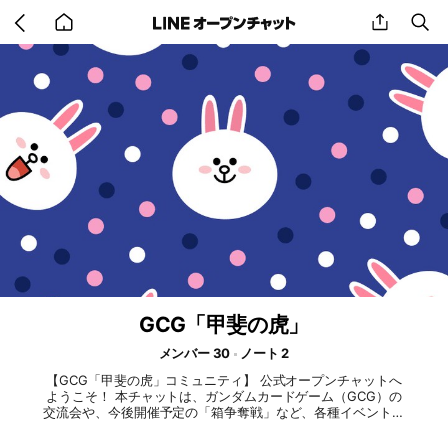
Go
share
se
back
to
home
GCG「甲斐の虎」
メンバー 30
ノート 2
【GCG「甲斐の虎」コミュニティ】 公式オープンチャットへ
ようこそ！ 本チャットは、ガンダムカードゲーム（GCG）の
交流会や、今後開催予定の「箱争奪戦」など、各種イベントの
案内・参加連絡用コミュニティです。 「勝敗よりも交流」を
楽しむカジュアルなイベントから、豪華景品を懸けた熱いバト