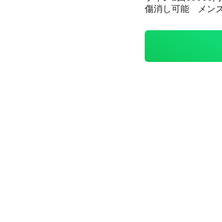
傷消し可能 メン
ク#大阪美容#眉ア