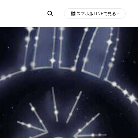
Search
スマホ版LINEで見る
OpenChats
Open
or
search
messages
area