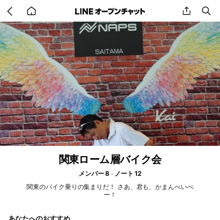
Go
share
se
back
to
home
関東ローム層バイク会
メンバー 8
ノート 12
関東のバイク乗りの集まりだ！ さあ、君も、かまんべいべ
ー！
あなたへのおすすめ