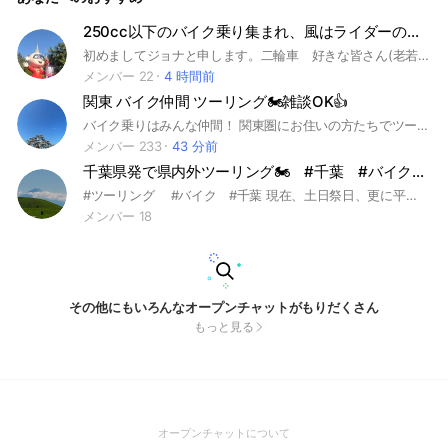
250cc以下のバイク乗り集まれ、風はライダーの友達👍…チーム・おむすび🍙
初めましてジョナと申します。二輪車 好きな皆さん(老若男女問わず)🎶楽しく会話出来たら良いなぁ😋基本自由ですが常識の範囲で…マナー良くお喋りしましょう 🈁で仲間が出来たらツーリングなど🤔良いねぇ👍海が好き…山が好き…夏の風大好き づぼらな管理人ですが（笑） 時々やって居ます😁オープンチャットです 宜しくお願いします🙇
メンバー 22
4 時間前
関東 バイク仲間 ツーリング🏍雑談OK👍
バイク乗りはみんな仲間！ 関東圏にお住いの方たちでツーリングなど、バイク好きの方はぜひご参加ください！！ 車種、メーカーは問いません！ ※お手数おかけしますがチャットに入って頂いた方は一言挨拶とノートに簡単でいいので自己紹介を書いてください🙇 やり方や分からない事があれば遠慮なく質問して下さい😊
メンバー 233
43 分前
千葉県発で県内外ツーリング🏍️ #千葉 #バイク #ツーリング
#ツーリング #バイク #千葉 現在、土日祭日、更に平日、最低月一で県内外ツーリングしています♪ 当グループはツーリング参加目的の集まりですので、それ以外の目的と判断した場合は退出をお願いしています☀️ ※普段はソロツーリング、たまには2～3人で走りたいなって感じの集まりです🎵 シフト(平日)休みの方も募集中です🏍️ 少人数でのツーリングを基本としてますので、大勢でのんびりツーリング等の希望には沿えないと思います☘ 初心者もおりますので、協調性のない方、チーム複数掛け持ちの方（既存のチームを大切に）は、ご遠慮くださいね! おプチゃ&初心者チームを卒業したい 方は大歓迎です😆🎵🎵 一緒に絶景とグルメと峠を楽しみましょう🌺 参加意欲がある方でしたら歓迎致します! ※スクーター、クルーザー&アドベンチャーはごめんなさいm(_ _)m イベントに対しての未読、既読スルーや、反応の遅い方は退出して頂いておりますので、ご注意くださいね♪ プライバシーは厳守したいのですが、トークで交流&信頼を深めてマスが出来ればと考えてます。 勇気を出して参加して下さい🎵
メンバー 18
その他にもいろんなオープンチャットがもりだくさん
もっと見る
(Open
オープンチャットについて