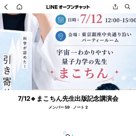
Go
share
se
back
to
home
7/12🔹まこちん先生出版記念講演会
メンバー 59
ノート 2