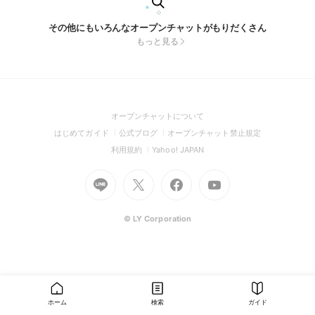
その他にもいろんなオープンチャットがもりだくさん
もっと見る
(Open
オープンチャットについて
in
(Open
(Open
(Open
はじめてガイド
公式ブログ
オープンチャット禁止規定
a
in
in
in
(Open
(Open
利用規約
Yahoo! JAPAN
new
a
a
a
in
in
window)
Go
new
Go
new
Go
Go
new
a
a
to
window)
to
window)
to
to
window)
new
new
Line
X
Facebook
Youtube
window)
window)
(Open
(Open
(Open
(Open
© LY Corporation
in
in
in
in
a
a
a
a
new
new
new
new
window)
window)
window)
window)
ホーム
検索
ガイド