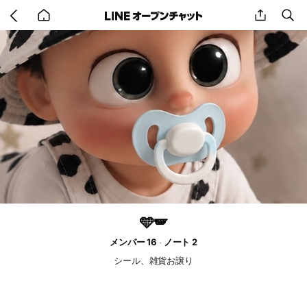
Go
share
se
back
to
home
🩵🪽
メンバー 16
ノート 2
シール、雑貨お譲り