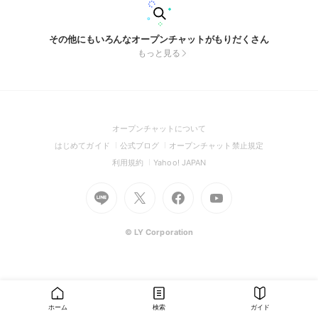
その他にもいろんなオープンチャットがもりだくさん
もっと見る
(Open
オープンチャットについて
in
(Open
(Open
(Open
はじめてガイド
公式ブログ
オープンチャット禁止規定
a
in
in
in
(Open
(Open
利用規約
Yahoo! JAPAN
new
a
a
a
in
in
window)
Go
new
Go
new
Go
Go
new
a
a
to
window)
to
window)
to
to
window)
new
new
Line
X
Facebook
Youtube
window)
window)
(Open
(Open
(Open
(Open
© LY Corporation
in
in
in
in
a
a
a
a
new
new
new
new
window)
window)
window)
window)
ホーム
検索
ガイド