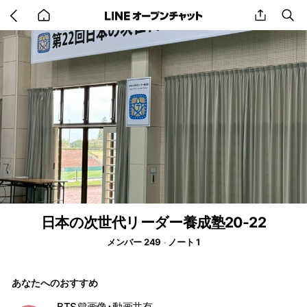
Go
share
se
back
to
home
日本の次世代リーダー養成塾20-22
メンバー 249
ノート 1
あなたへのおすすめ
BTS💜画像･動画共有