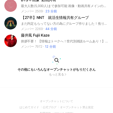
最大人数(5,000人)まで参加可能 画像・動画共有メインのオプチャです！ 参加された際には1度大事なノートの確認をお願いします🙇‍♀️ #防弾少年団 #방탄소년단 #BTS #バンタン #ARMY #アーミー #아미
メンバー 2509
23 分前
【27卒】NNT 就活生情報共有グループ
まだ内定もらってない方の為にグループ作りました！焦りや不安あると思います！皆様で乗り越えていきましょう！
メンバー 2269
44 分前
藤井風 Fujii Kaze
挨拶不要！ 【情報はトークへ！世代別雑談ルームあり！】 最新情報,貴重な情報,映像,画像をどこよりも早く! ⚠入室後、必ずノートにあるルールと雑談部屋を見てから始めてください！ 藤井風
メンバー 7972
12 分前
その他にもいろんなオープンチャットがもりだくさん
もっと見る
(Open
オープンチャットについて
in
(Open
(Open
(Open
はじめてガイド
公式ブログ
オープンチャット禁止規定
a
in
in
in