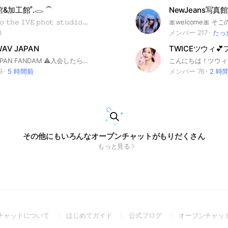
館&加工館˚.𓂋 ⏜
NewJeans写真館
𝚆𝚎𝚕𝚌𝚘𝚖𝚎 𝚝𝚘 𝚝𝚑𝚎 𝙸𝚅𝙴 𝚙𝚑𝚘𝚝 𝚜𝚝𝚞𝚍𝚒𝚘 . !! この オプ を 見つけて 下さり 有難う御座います . ❤︎" ྀི￣￣￣￣￣￣￣￣ 𝔽𝚒𝚛𝚜𝚝 ￣￣￣￣￣￣￣￣ྀི ʚɞ アイコン を IVE 関係 に . ! ʚɞ 入ったら 挨拶 . 自己紹介 ノートを 作って 頂ける と 嬉しい です . ♩ ʚɞ‬ 即抜け ・ 荒らし ・ タメ ❌ ＋+ 𝗆𝗈𝗋𝖾 ↳#大事なノート1 ྀི￣￣￣￣￣￣￣ 𝕀𝚗𝚏𝚘𝚛𝚖𝚊𝚝𝚒𝚘𝚗 ￣￣￣￣￣￣￣ྀི ʚɞ 雑談 × ʚɞ 定期的 な トーク 消し 🈶 ʚɞ 有料 画像 の 配布 🈶 ʚɞ より良い オプ に する 為 に 日々 励んでいます . ྀི ͚ɞ̴̶̷ ·̮ ɞ̴̶̷ ͚ ྀིᡘ݂ 是非 入ってください . ♪ ྀི￣￣￣￣￣￣￣￣ 𝕆𝚝𝚑𝚎𝚛 ￣￣￣￣￣￣￣￣ྀི ⌕検索用 #IVE #アイブ #アイヴ #아이브 #ユジン #ガウル #レイ #ウォニョン #リズ #イソ #KーPOP #写真館 #加工館
0
メンバー 217
たっ
WAV JAPAN
TWICEツウィ
tripleS 🌊 JAPAN FANDAM ⚠️入会したら必ず推しアピールコメントをお願いします❤️💬 宣伝Bot対策のため24時間以内にコメントがない場合、一時退会とさせて頂きます🙏 ♨️情報トーク/雑談/Objektトレードルーム完備/姉妹オプチャ写真館もあります ♨️告知用𝕏 公式情報やスケジュールに加え、各種コンテンツ、Fromm写真や話題の投稿翻訳、日本語字幕動画紹介、マスターFANCAM紹介をポストしています #tripleS #트리플에스 #トリプルS #トエス #トリプルエス #SeoYeon #서연 #ソヨン #HyeRin #혜린 #ヘリン #JiWoo #지우 #ジウ #ChaeYeon #채연 #チェヨン #YooYeon #유연 #ユヨン #SooMin #수민 #スミン #NaKyoung #나경 #ナギョン #YuBin #유빈 #ユビン #Kaede #카에데 #カエデ #DaHyun #다현 #ダヒョン #Kotone #코토네 #コトネ #YeonJi #연지 #ヨンジ #Nien #니엔 #ニエン #SoHyun #소현 #ソヒョン #Xinyu #신위 #シンウィー #Mayu #마유 #マユ #Lynn #린 #リン #JooBin #주빈 #ジュビン #HaYeon #하연 #ハヨン #ShiOn #시온 #シオン #ChaeWon #채원 #チェウォン #Sullin #설린 #ソルリン #SeoAh #서아 #ソア #JiYeon #지연 #ジヨン
9
5 時間前
メンバー 76
2 時
その他にもいろんなオープンチャットがもりだくさん
もっと見る
(Open
(Open
(Open
チャットについて
はじめてガイド
公式ブログ
オープンチャッ
in
in
in