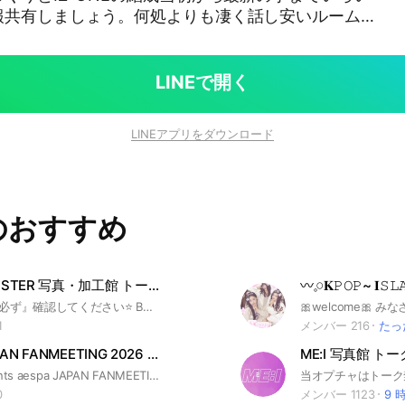
報共有しましょう。何処よりも凄く話し安いルームで
に会話に参加出来ます！(気軽に話しかけてきてくれま
込みでも快く向かい入れてもくれます)なので溶け込み
す😊現在ではIVE、LESSERAFIM、SAYMYNA
LINEで開く
ーや他のKPOPグループや雑談も交えながらのお話し
オプチャ初心者の方大歓迎です！まずは気軽に一度覗
LINEアプリをダウンロード
！来てもらえれば何処よりも良いオプチャだと分かり
お話し希望の方は 積極的に話しかけて下さい､その時は
ZONE #izone #WIZONE #wizone #アイズワン
IVE #LESSERAFIM#ルセラフィム#SAYMYNAME
のおすすめ
BABYMONSTER 写真・加工館 トーク🈲
⭐ルールを『必ず』確認してください⭐ BABYMONSTERの写真、加工専用オプチャです-`❤️´- 📍入ったら、オプチャのルールや加工の際のルールが書いてある『大事なノート』を必ず確認してください 📍入退室のあいさつは不要です (あいさつ、自己紹介などはノートにお願い致します) 📍積極的に投稿してくださる方は入っていただきたいです #BABYMONSTER #babymonster #ベイビーモンスター #ベビモン #babymon #YG #K-POP #ケーポップ #韓国 #K-POPアイドル #ケーポップアイドル #韓国アイドル #ヨジャドル #ヨジャ #加工
1
メンバー 216
たっ
aespa JAPAN FANMEETING 2026 "MY CLASSMaeTE"
ME:I 写真館 ト
MY-J presents aespa JAPAN FANMEETING 2026 "MY CLASSMaeTE" 開催決定🎊 - SCHEDULE - 【東京】 京王アリーナTOKYO ➤ 2026.07.18 sat ① 14:00 ／ ② 18:30 ➤ 2026.07.19 sun ③ 13:00 ／ ④ 17:30 ➤ 2026.07.20 mon ⑤ 13:00 ／ ⑥ 17:30 aespa好きなら誰でも歓迎💙🌙⭐️🦋 #aespa #에스파 #MY #SM #KPOP
0
メンバー 1123
9 