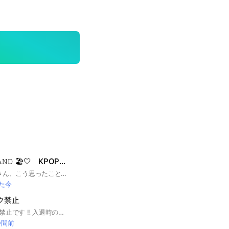
〰︎𓈒𓏸𝐊𝙿𝙾𝙿~ 𝐈𝚂𝙻𝙰𝙽𝙳 🏖️🤍 KPOP加工館
🎀welcome🎀 みなさん、こう思ったことありませんか？ kpop全体の加工館すくな！ってそんな人のためのオプチャです！ 数多くあるオプの中から見つけてくださり、ありがとうござい枡✊❤️‍🔥 ここはKpop好きが集まる島弟洲🏝️! このオプはみなさんが作った可愛い加工を共有する場所です💞 もちろん写真だけの共有もあり弟洲..!! Kpop Island で楽しんでいってください! 詳しくはオプの中で待っています😌 💓 まだ作ったばかりなので今なら古参になれるかも..? 𝐎𝐏𝐄𝐍 8.23 《検索よう🔍》 #newjeans #illit #lesselafim #txt #enhypen#tws #ive #aespa #nctwish #me_i #is_sue #twice #bts #blackpink #kissoflife#babymonster #izna#madein #kep1er #itzy#nmixx#ohmygirl #少女時代 #kara #momoland
た今
ーク禁止
当オプチャはトーク禁止です ‼️ 入退時の挨拶は不要です 。 入る際はなるべく日プ ME:I 関係の アイコンでお願いします !! 入ったら必ずルールの確認お願いします🙏🏻 作成日 12/16 #ME:I #笠原桃奈 #村上璃杏 #高見文寧 #櫻井美羽 #山本すず #佐々木心菜 #飯田栞月 #清水恵子 #石井蘭 #海老原鼓 #加藤心
時間前