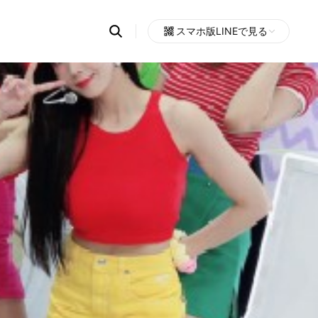
Search
スマホ版LINEで見る
OpenChats
Open
or
search
messages
area