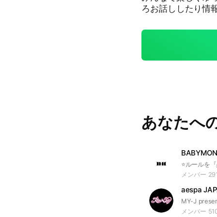
ろお話ししたり情
す。遠慮なく気軽
すし会話中の割り
安く直ぐに仲良くなれま
MEなどソロメンバ
も大丈夫です😆
きに来て下さいね
ます😆 たくさん
直ぐに反応します！☺#I
#ウィズワン#アイブ#
あなたへ
#セイマイネーム
メンバー 29
メンバー 51