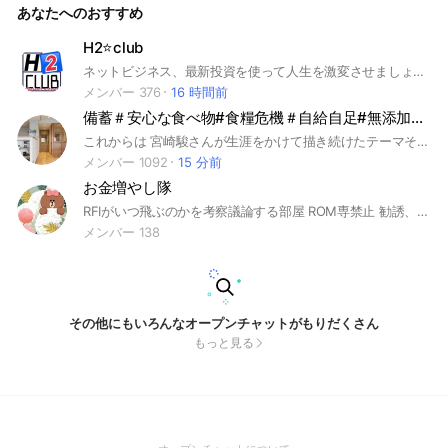
あなたへのおすすめ
制退会になります。製品の質問は別のオプチャでお願い他の条
件 皆様の円滑な運営にご協力の程お願い申し上げます。
H2⭐️club
ネットビジネス、最新投資を使って人生を激変させましょう！仲間とノウハウ、情報を惜しみなくお届けします。
メンバー 376
16 時間前
備蓄＃安心な食べ物#食糧危機＃自給自足#無添加🍀健康生活雑談
これからは 宮崎駿さんが生涯をかけて描き続けたテーマそのものです── 「一人ひとりが、どう生きていくか」 これからは もう誰もが同じである必要はありません。 画一的な正解を追いかける時代は終わり、 それぞれの個性が、まるで星のように輝き合う時代がやってきます。 調和の文明が、2032年。 ここ日本🇯🇵から、静かに、しかし確実に始まります。 この備蓄安心部屋にいらっしゃる皆さまは、 まさにその先駆者であり、 日本を、いや世界をリードする灯台のような存在だと、 心からそう思っています。 高い意識を持ち、 食べものへの深い知識と敬意を携え、 自然と共生する生き方をすでに体現されている。 だからこそ、 これからの時代は、 「どう消費するか」ではなく、 「どう生きるか」を問われる。 私たちはもう、 大量生産・大量消費の価値観に縛られる必要はありません。 自分の手で選び、 自分の心で感じ、 自分の言葉で語る。 それが、個性が光るということ。 それが、調和の文明の第一歩です。 2032年を待つ必要はありません。 今、この瞬間から、 ここにいる私たち一人ひとりが、 新しい時代の種を蒔いているのです。 どうか、これからも 自分らしい輝きを、 決して曇らせないでください。 日本から、世界を変える。 その最前線に、私たちは立っている。 一緒に、歩んでいきましょう 無力だと感じて「どうせ何をしても変わらない」と諦めてしまうのではなく、 まずは「自分にできる小さなこと」から始めるしかないですよね。 たとえば、 ・できるだけ近所の個人商店で買い物をする ・地元でとれた野菜や加工品を選ぶ ・顔の見える生産者さんから直接買う ・使い捨てではなく、長く使えるものを選ぶ ・ゴミを減らし、資源を大切にする暮らしを心がける こういう一つひとつの選択が、実はものすごく大きな力になっていくんです。 大事なのは、まず「知ること」。 問題の本質を知り、自分ごととして捉えること。 そこから一人ひとりの意識が変わり、行動が変わり、やがて社会全体が動き出す。 完璧じゃなくていいんです。 100点
メンバー 1092
15 分前
お金増やし隊
RFIがいつ飛ぶのかを考察議論する部屋 ROM専禁止 勧誘、勧誘と疑われる発言禁止
メンバー 138
その他にもいろんなオープンチャットがもりだくさん
もっと見る