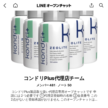
Go
share
se
back
to
home
コンドリPlus代理店チーム
メンバー 481
ノート 50
コンドリPlus製品取り扱い代理店専用オープチャットです 申
請には２つ必要です ①代理店登録時の名称 ②会員番号 この
2点がないと登録承認がおりません このオープンチャットはG
R社公認の代理店会が運営しております 禁止事項としまして、
個人を特定できるお名前等の投稿は禁止です。他の勧誘も即強