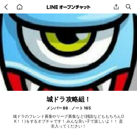
Go
share
se
back
to
home
城ドラ攻略組！
メンバー 86
ノート 165
城ドラのフレンド募集やリーグ募集など(雑談などももちろんO
K！！)をするオプチャです！ みんな良い子で楽しいよ！！ 是
非入ってください！