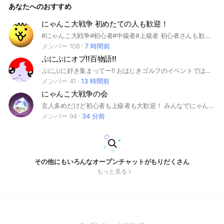
あなたへのおすすめ
にゃんこ大戦争 初めたての人も歓迎！
#にゃんこ大戦争#初心者#中級者#上級者 初心者さんも歓迎します！ 全然進んでなくてもすごい進んでいても誰でもウェルカム‼️ にゃんこ大戦争の知識が多い人もない人もみんなで全ステージ攻略を目指しましょう‼️ 参加してくれると嬉しいです！ お願いします！m(_ _)m 禁止事項 即抜け 過度な暴言(権限者が判断します) 喧嘩も極力やめてくれぇ‼️ その他オープンチャットの利用規約に違反する行為も控えてください‼️ 入ってきたらノート書いてくれると嬉しいです！ 改めまして、よろしくお願いします‼️
メンバー 108
7 時間前
ぷにぷにオプ‼️百物語‼️
ぷにぷに好き集まってー‼️ おはじきゴルフのイベントではお助け企画をしております！ お助けや攻略方法、最新情報、強敵やボスの倒し方など教え合って助け合っています！ ゲートでは積極的に助け合っています！ 皆さんがよりよく過ごせるように様々な工夫をしています！是非入ってみてください！ #ぷにぷに #ぷにぷに雑談
メンバー 41
13 時間前
にゃんこ大戦争の会
玄人多めだけど初心者も上級者も大歓迎！ みんなでにゃんこ大戦争を楽しもう！ (最近過疎気味だから、盛り上げてくれる人が来てくれたら嬉しいなあ)
メンバー 94
34 分前
その他にもいろんなオープンチャットがもりだくさん
もっと見る