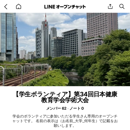
Go
share
se
back
to
home
【学生ボランティア】第34回日本健康
教育学会学術大会
メンバー 62
ノート 0
学会のボランティアに参加いただる学生さん専用のオープンチ
ャットです。 名前の表示は（お名前_大学_何年生）で記載をお
願いします。