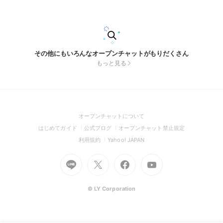
その他にもいろんなオープンチャットがもりだくさん
もっと見る
(Open
オープンチャットについて
in
(Open
(Open
(Open
はじめてガイド
公式ブログ
オープンチャット禁止規定
a
in
in
in
(Open
(Open
利用規約
Yahoo! JAPAN
new
a
a
a
in
in
window)
Go
new
Go
new
Go
Go
new
a
a
to
window)
to
window)
to
to
window)
new
new
Line
X
Facebook
Youtube
window)
window)
(Open
(Open
(Open
(Open
© LY Corporation
in
in
in
in
a
a
a
a
new
new
new
new