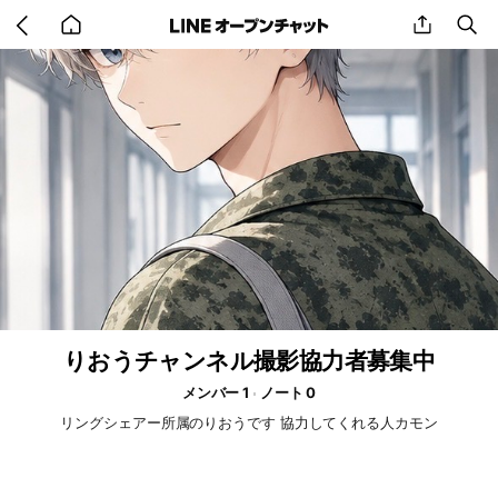
Go
share
se
back
to
home
りおうチャンネル撮影協力者募集中
メンバー 1
ノート 0
リングシェアー所属のりおうです 協力してくれる人カモン