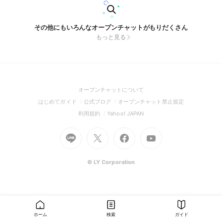
その他にもいろんなオープンチャットがもりだくさん
もっと見る
(Open
オープンチャットについて
in
(Open
(Open
(Open
はじめてガイド
公式ブログ
オープンチャット禁止規定
a
in
in
in
(Open
(Open
利用規約
Yahoo! JAPAN
new
a
a
a
in
in
window)
Go
new
Go
new
Go
Go
new
a
a
to
window)
to
window)
to
to
window)
new
new
Line
X
Facebook
Youtube
window)
window)
(Open
(Open
(Open
(Open
© LY Corporation
in
in
in
in
a
a
a
a
new
new
new
new
window)
window)
window)
window)
ホーム
検索
ガイド