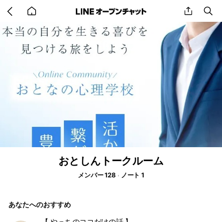
Go
share
se
back
to
home
おとしんトークルーム
メンバー 128
ノート 1
あなたへのおすすめ
【 やっちのココだけの話 】