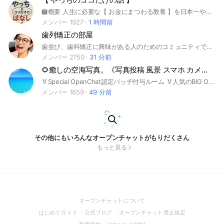
🏫概要 人生に必要な【 お金にまつわる教養 】を日本一やさしく学べるオープンチャットです 🔰はじめての方へ このチャットは2021年3月から放送をスタートした「ゼロからのお金の学校」シリーズが前身となります。 お金のことを学ぶのに、参加費が必要なのは何か変だな。と思って全てFREEにしています。 たくさん学んで、人生を豊かにしてもらえるのが１番の喜びです！一緒に勉強して成長しましょう♪
メンバー 1927
1 時間前
歯列矯正の部屋
歯並び、歯科矯正に興味がある人のためのコミュニティです！矯正に関する疑問を解決し、美しい口元を目指すための情報共有をしましょう✨ #歯科矯正 #審美歯科 ワイヤー矯正 #マウスピース #インビザライン #キレイライン
メンバー 2750
31 分前
🌻癒しの空海写真。《写真投稿 風景 スマホ カメラ AI》
🏅Special OpenChat認定バッヂ付与ルーム 🏅人気のBIG OpenChat認定 空海の風景を投稿する癒し空間。 自分で撮影した写真で癒しの空色に染めて下さい。 🌅空・海オプ最大規模・参加メンバー数No.❶コミュ。 【 空乃日々*運営コミュニティ 】 🏅Special Open Chat認定バッチ❸部屋取得 🏆LINE OpenChatAward受賞!! 🏅ポジティブな独り言。(癒し解放) 🏅ポジティブな独り言。(癒し解放) 🏅癒しの空海写真。 🏅癒しの四季写真。 モノクローム写真。(モノクロの世界) 紙ﾋｺｰｷの伝言(写真詩) 🌻空乃日々*オプチャサポートルーム #スペシャルオープンチャット #LINEOpenChatAward #Award #アワード #受賞 #スマホ #カメラ #Canon #SONY #Nikon #一眼レフ #ミラーレス #クリスマス #イースター #初心者 #プロ #セミプロ #写真投稿 #風景 #癒し #自然 #写真 #夜景 #景色 #空 #海 #雨 #雪 #朝日 #夕日 #満月 #月 #流星群 #夜空 #砂浜 #海中 #AI #AI画像 AIイラスト #ポートレート #ストレス #癒されたい #オプチャ #スタンプ #LINEスタンプ #配信 #配信者 #ライブトーク ♛ 2020年12月19日 開設 ♛ 管理者の許可なく説明文を無断で転載･転用･コピー･スクショ･編集･改編等の二次利用を固く禁じます Copyright ©2020空乃日々*
メンバー 1659
49 分前
その他にもいろんなオープンチャットがもりだくさん
もっと見る
(Open
オープンチャットについて
in
(Open
(Open
(Open
はじめてガイド
公式ブログ
オープンチャット禁止規定
a
in
in
in