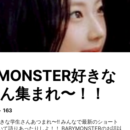
YMONSTER好きな
ん集まれ〜！！
 163
生さんあつまれ〜!! みんなで最新のショート
たりしよ！！ BABYMONSTERのお話以