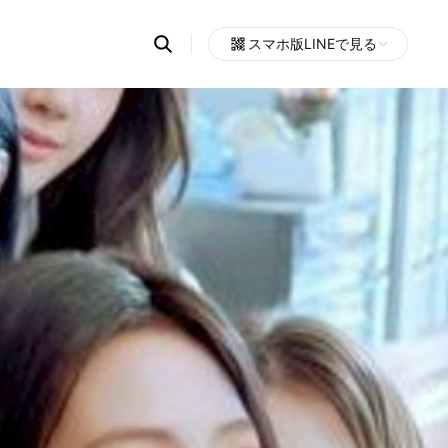
Search
スマホ版LINEで見る
OpenChats
Open
or
search
messages
area