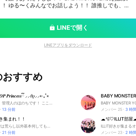
誰推しでも、
！とかでも全然OK!! ガチで推してる方も、
、 誰でも大歓迎！！ ただし！！ 他の人の
、下に見る発言や行動をする人は受け付けてないよ！
LINEで開く
方は、同じメンバーを推してる人がいっぱいいるの
辛いって感じることがあるかもしれないので注意！！
LINEアプリをダウンロード
50人まで)あるので、入るなら早い者勝ち!! 即抜
してもOKだよ！ みんなでBA
ゃおう！！ あ、もちろん、 学生じゃない
04/05創立！ 創立者 こぐまぱん
のおすすめ
リタ #ラミ #ローラ #チキータ #学生 #BABY
学生 #BABYMONSTER学生 #こぐまぱん #あき
ー𝑷𝑶𝑷 𝑷𝒓𝒊𝒏𝒄𝒆𝒔𝒔ྀི ⸝⸝𝜗𝜚⸝⸝⋆‧₊˚⋆
BABY MONSTER 
あんにょん！ 管理人のほのちです！ ここは、KーPOPの加工をシェアしたり、KーPOPについて喋ったり、雑談するオプです！ 今入れば加工or画像貰えるチャンス大あり！ 毎日ぷろふをしぇあして荒らしあってます？笑 加工未経験の方も得意な方も、 KーPOPらぶなかたも ここまで来たら入るしかないよねっ！？🫵🏻💓‪ それではあんにょん！まってます♪ 設立日 2026.2.1 𓂃𓈒 𓂂𓏸🔍🏷𓈒𓏸︎ #KーPOP #ヨジャ #twice #aespa #IVE #NewJeans #にゅじ #LE SSERAFIM #ILLIT #heart2heart #ナムジャ #BTS #スキズ #straykids #BOYNEXTDOOR #SEVENTEEN
13 分前
メンバー 25
3 時
好き集まれ！！
☁🫧🤍ILLIT部屋☁
このグルラでは荒らし以外基本何してもいいです。アイコンはKーPOP関連！ KーPOPの話だけでなく世間話なども沢山しちゃってください。 色々話しましょう！ 管理人はヨジャ(女性アイドル)が大好きです。特にIVEが大好きです なのでヨジャの話をしたらテンションぶち上がってるので気をつけて！ ナムジャ(男性アイドル)好きもたくさんいるのでナムジャ好きの方も是非来てください ここのオプではライブトークをよくやってます！ライト好きな方、推しについて実際に回話したい人とかは是非来てください！ 2025年8月3日作成 50人達成！2026 3月24日 #IVE#aespa#hearts2hearts#ITZY#LE SSERAFIM#ILLIT#k-pop#雑談
21 分前
メンバー 23
2 時