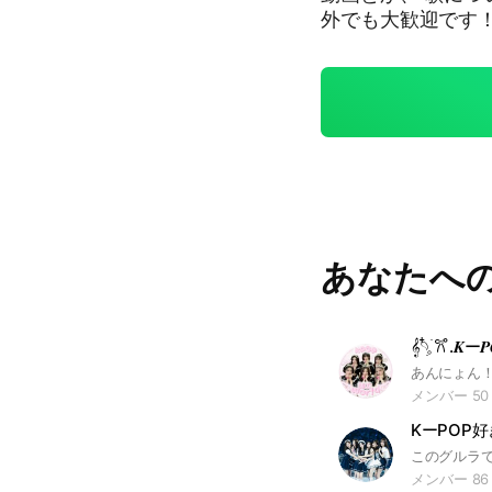
外でも大歓迎です！！ ゆる〜くみんなでお話しよう！！ 
特定の推しはいないけと好き
軽くごゆるりと推してる方も
推しを卑下したり
でも、同担拒否の
が、もしかしたら
ちなみに、人数制限(
け、入ったり抜けたりしてOK!! 基本的に何
BYMONSTERについて語っち
人が入ろうなんてしてないよね?? 2026/
あなたへ
&あき #BABYMONSTER #ベイビーモンスター #アサ #アヒョン #
ルカ #ルカ #パ
MONSTER好きな
𝄞𓄹໋ׅ𓈒ׁ 𐙚 ̊.𝑲
メンバー 50
KーPOP
メンバー 86