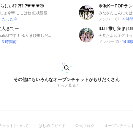
い⁉️⁉️⁉️⁉️💗💗💗😽
🍓🎠KーPOPラン
見た⁉️見たっしょ今‼️‼️ ここはね 虹桃緩緩也らしいよ‼️‼️‼️ 管理が許すならなんでもしていいってさ‼️‼️ 今なら古参になれるかも⁉️⁉️⁉️⁉️⁉️ 入っちゃおうよ‼️‼️ね ‼️‼️‼️（圧 ルールなんてものは管理が食べたよ😋😋 管理が良ければ全て良し ‼️‼️‼️‼️あとは皆と 仲良くすればもうOK‼️‼️ 入っちゃお❓❓❓ ね ❓❓❓ 自分の民度低いのに何言ってんだよって感じだよね💕︎💕︎ みんな宣伝してくれたらうれしーな😽 折 と 映画伽羅は ‪✕‬ ネ‼️ 同顔なんて大歓迎❣️❣️❣️❣️ 是非入ってこいよ😽😽 ここまで見てくれた君に副官チャンス😽 管理の好きな食べ物当ててよ❣️❣️ 当たったら副官あげる😽😽😽 2個あるからどっちが当てたら副官あげるネ ヲレ優し ❣️❣️❣️❣️ ヒントは無しだよ 頑張ってね‼️‼️💕💕 ぁ、？まだ見てんの？？？？ 何にもねーよ ❣️❣️❣️❣️ ここまで見てんの⁉️⁉️⁉️⁉️ なら好きな食べ物ヒントを。。。。 というと思ったか‼️‼️‼️‼️‼️ 🆓のところに『 でや〜んす 』って書いたら優先ね‼️‼️‼️‼️ ここからはタグだよ‼️‼️‼️ #からぴち #カラフルピーチ #虹桃 #緩也 #緩緩也 #運営さん大好き #にじもも #からふるぴーち #ゆるなり #nrkr #運営しか勝たん
たった今
メンバー 67
4 時
きな人きてー
ILLIT推し集まれ!!🏴‍
管理人のManatsUです！ ゆりまひ推しだよー！ 最初に入ってくれた人は、大大大大大歓迎！ ルール荒らしだけは、やめてー 無言抜け✖️荒らし✖️即抜け✖️ 人の悪口✖️影とかで言うのも✖️ スタ連✖️一回だけ、つかうのは、⭕️！既読無視✖️個人情報✖️ 写真は、ノートへ 後、アイコンは、hanaにしてね！ ない人は、入ってない、って言ってくれたら、写真あげるよ！ それだけ！ よろしくね！ 仲良くして欲しいから、タメ口でお願いねー！ ここでは、うちが思う時に副官をかえています！
3 時間前
メンバー 10
14 
その他にもいろんなオープンチャットがもりだくさん
もっと見る
(Open
(Open
(Open
チャットについて
はじめてガイド
公式ブログ
オープンチャッ
in
in
in