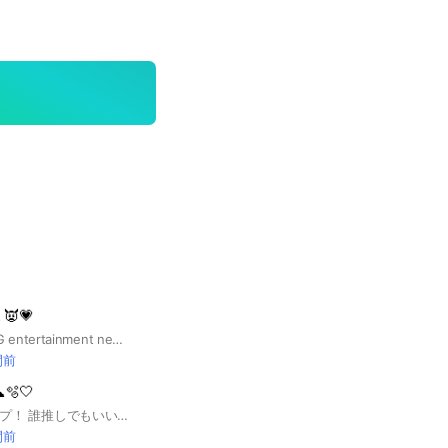
👿💗
BABY MONSTER YG entertainment new girls group 雑談◯写真ノート投稿◯ このおぷの治安を守るため、即抜けした人は強制退会させてもらいます。 #BABY MONSTER #ベビーモンスター#ベビモン
間前
🫧🤍
ILLIT好きが集まるオプ！ 誰推しでもいいから入ってぇ ルールは簡単に言うと 人がされて嫌なこと❌ 雑談⭕️ ※細かいルールは大事なノートにて 2代目管理人のももちですっ！！ このオプは加工交換良くしてるよ〜 大きなオプ目指してるから 入ってほしいっ！ 現在 30人目指してる！ !!誰か入って〜 見学もありだよぉ〜 ⤴︎︎︎（名前の横に🔎入れてね） #ILLIT#ウォンヒ#イロハ#モカ#ミンジュ#ユナ#Kpop#GLLIT#アユネク #雑談#HYBE
間前