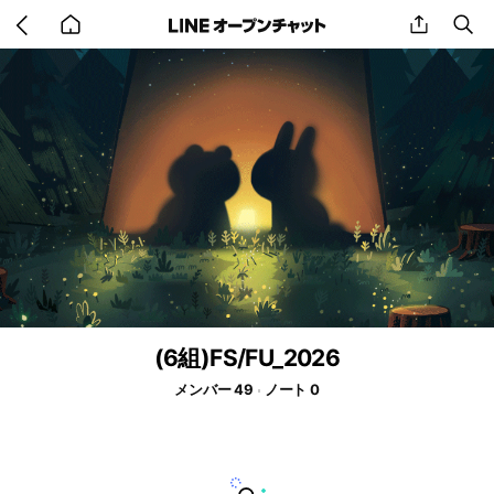
Go
share
se
back
to
home
(6組)FS/FU_2026
メンバー 49
ノート 0