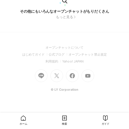
その他にもいろんなオープンチャットがもりだくさん
もっと見る
(Open
オープンチャットについて
in
(Open
(Open
(Open
はじめてガイド
公式ブログ
オープンチャット禁止規定
a
in
in
in
(Open
(Open
利用規約
Yahoo! JAPAN
new
a
a
a
in
in
window)
Go
new
Go
new
Go
Go
new
a
a
to
window)
to
window)
to
to
window)
new
new
Line
X
Facebook
Youtube
window)
window)
(Open
(Open
(Open
(Open
© LY Corporation
in
in
in
in
a
a
a
a
new
new
new
new
window)
window)
window)
window)
ホーム
検索
ガイド