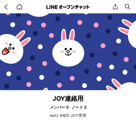
Go
share
se
back
to
home
JOY連絡用
メンバー 5
ノート 2
lastz #400 JOY専用