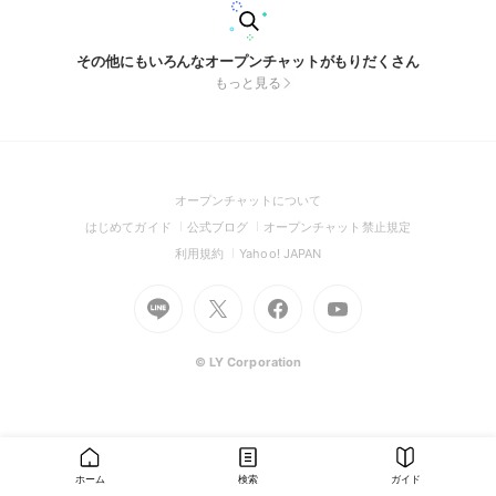
その他にもいろんなオープンチャットがもりだくさん
もっと見る
(Open
オープンチャットについて
in
(Open
(Open
(Open
はじめてガイド
公式ブログ
オープンチャット禁止規定
a
in
in
in
(Open
(Open
利用規約
Yahoo! JAPAN
new
a
a
a
in
in
window)
Go
new
Go
new
Go
Go
new
a
a
to
window)
to
window)
to
to
window)
new
new
Line
X
Facebook
Youtube
window)
window)
(Open
(Open
(Open
(Open
© LY Corporation
in
in
in
in
a
a
a
a
new
new
new
new
window)
window)
window)
window)
ホーム
検索
ガイド