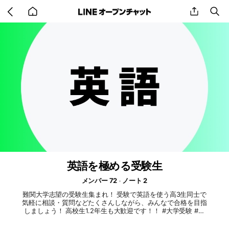
Go
share
se
back
to
home
英語を極める受験生
メンバー 72
ノート 2
難関大学志望の受験生集まれ！ 受験で英語を使う高3生同士で
気軽に相談・質問などたくさんしながら、みんなで合格を目指
しましょう！ 高校生1.2年生も大歓迎です！！ #大学受験 #受
験生 #英語 #難関大 #私立 #国立 #数学 #東大 #東京大学 #京
大 #京都大学 #一橋大学 #一橋 #東京科学大 #旧帝大 #旧帝 #