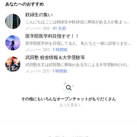
あなたへのおすすめ
勉強 #高3 #早稲田大学 #早大 #早稲田 #慶應義塾大学 #慶應大
学 #慶應 #慶大 #文学部 #教育学部 #経済学部 #理学部 #歯学
部 #薬学部 #工学部 #農学部 #水産学部 #私立大 #明治大学 #
鉄緑生の集い
明大 #明治 #青山学院大学 #青学 #立教 #立教大学 #立大 #中
こんにちはここは鉄緑生や鉄緑会に興味がある人が集まって勉強したり雑談したりする場所です。(このオプチャは、鉄緑会2023の集いが何度も荒らされ、未だに新しいグルラが出来ないので、「どうせなら荒らされないものをつくろう」という思いから作られたものです)
央大学 #中央 #中大 #法政大学 #法政 #法大 #同志社大学 #同
志社 #関西大学 #関大 #関西学院大学 #関学 #立命館大学 #立
メンバー 346
41 分前
命館
医学部医学科目指すぞ！！
医学部医学科を目指してる人、 私たちと一緒に頑張りませんか？ 勉強についての質問をしたり、勉強方法の共有をしたり、 その日にやった勉強時間や内容を報告したり、 まあ何でもOKです！ とにかく医学科に合格するために、 互いに切磋琢磨していこう！ 良かったら来てください~ ＼(_ _) あと、現役医学科生の方や卒業生の方もぜひ 来てくれると嬉しいです！_(._.)_ #医学科#医学部#高校#受験#大学受験#勉強#英語#数学#国語#現代文#古文#漢文#理科#物理#化学#生物#共通テスト#共テ#日本史#世界史
メンバー 390
1 時間前
武田塾 校舎情報＆大学受験等
武田塾生又は武田塾に興味がある方による大学受験向けのオープンチャットです。
メンバー 270
1 時間前
その他にもいろんなオープンチャットがもりだくさん
もっと見る