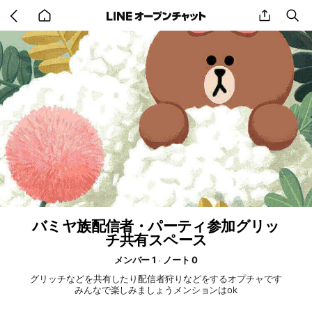
Go
share
se
back
to
home
バミヤ族配信者・パーティ参加グリッ
チ共有スペース
メンバー 1
ノート 0
グリッチなどを共有したり配信者狩りなどをするオプチャです
みんなで楽しみましょうメンションはok