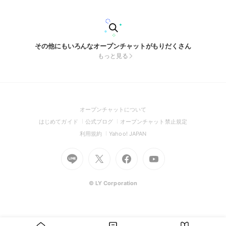
その他にもいろんなオープンチャットがもりだくさん
もっと見る
(Open
オープンチャットについて
in
(Open
(Open
(Open
はじめてガイド
公式ブログ
オープンチャット禁止規定
a
in
in
in
(Open
(Open
利用規約
Yahoo! JAPAN
new
a
a
a
in
in
window)
Go
new
Go
new
Go
Go
new
a
a
to
window)
to
window)
to
to
window)
new
new
Line
X
Facebook
Youtube
window)
window)
(Open
(Open
(Open
(Open
© LY Corporation
in
in
in
in
a
a
a
a
new
new
new
new
window)
window)
window)
window)