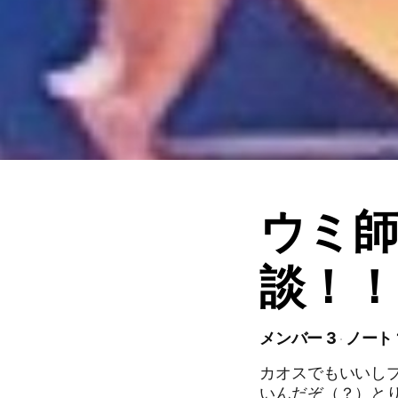
ウミ
談！！！
メンバー 3
ノート 
カオスでもいいし