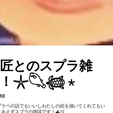
師匠とのスプラ雑
𓇼𓆡𓆉 ⋆
10
プラベの話でもいいしわたしの絵を描いてくれてもい