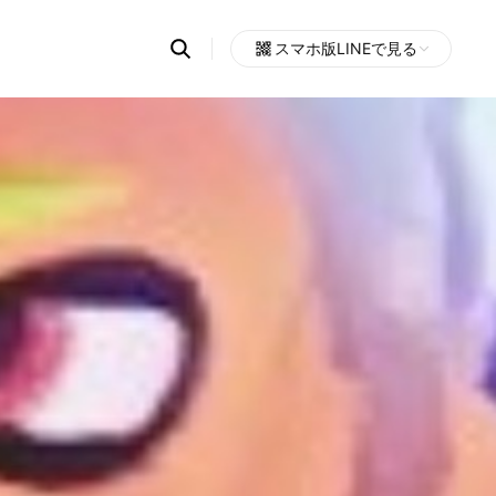
Search
スマホ版LINEで見る
OpenChats
Open
or
search
messages
area