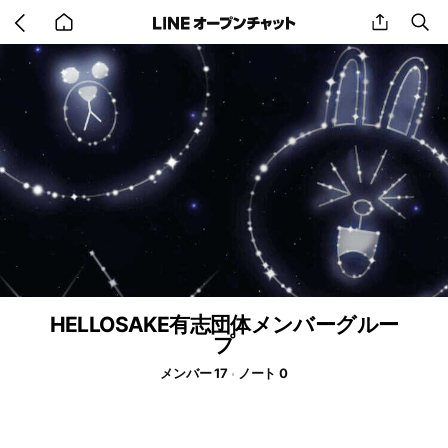
Go
share
se
back
to
home
HELLOSAKE有志団体メンバーグルー
プ
メンバー 17
ノート 0