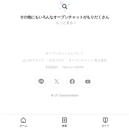
その他にもいろんなオープンチャットがもりだくさん
もっと見る
(Open
オープンチャットについて
in
(Open
(Open
(Open
はじめてガイド
公式ブログ
オープンチャット禁止規定
a
in
in
in
(Open
(Open
利用規約
Yahoo! JAPAN
new
a
a
a
in
in
window)
Go
new
Go
new
Go
Go
new
a
a
to
window)
to
window)
to
to
window)
new
new
Line
X
Facebook
Youtube
window)
window)
(Open
(Open
(Open
(Open
© LY Corporation
in
in
in
in
a
a
a
a
new
new
new
new
window)
window)
window)
window)
ホーム
検索
ガイド