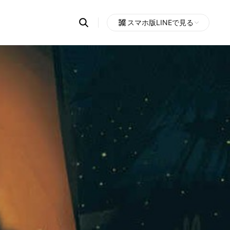
Search
スマホ版LINEで見る
OpenChats
Open
or
search
messages
area