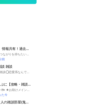
【明治大学1年生】情報共有！過去問・楽単情報
明治大学の新入生とつながりを持ちたい、情報共有したい方向けのオープンチャットです。 おすすめのサークルの情報交換、各学部学科の楽単情報、休講情報、過去問を共有してほしい、その他情報共有をしたい。そんな方向けのオープンチャットです。 #明大生 #明治大学 #1年生 #明治1年 #過去問 #サークル #楽単 #情報共有 #生田 #和泉
 分前
相談 雑談
なんでもはなそーう雑談⭕️恋愛系なんでもしつもーん よくわかんないこと話してるけど横から入ってきても🙆‍♀️ 重要なノート？をいちおー見てくれるとありがたいです 荒らしと常識なってないひとマナー終わってる人はとばしまーす #高校生#高1#高2#高3#恋愛相談#恋愛#好きな人#青春#雑談 #ファッション#勉強#テスト#デート#垢抜け#悩み#胸きゅん#質問#恋バナ#日常#中高生#青春#息抜き#ライブトーク#片想い中
妖怪ウォッチぷにぷに【攻略・雑談・お助け・おかえり・俺の友達紹介キャンペーン・フレンド募集】
※必ず読んでください❗️❗️※ ★お助けメインの方は「お助け専用部屋」に参加するよう、よろしくお願いいたします‼️★ より良い環境を維持する為、オープンチャットに入ったらノートやアナウンスの確認を必ずよろしくお願いします！ 助け合い楽しみましょう！ 荒らしは遠慮無く退会させて頂きます。 助け合いが出来ないイベントは攻略や雑談などで話しましょう。 他グルへの勧誘・代行・チート・荒らし等は禁止です。 ★再参加整理中★ ・イベ終了毎に荒らし以外の方は再参加を解除してるので気持ちを改めて再参加の方をよろしくお願いいたします。 🏷Tag欄 #ゲーム#ぷにぷに#お助け#雑談#ぷにぷにお助け#妖怪ウォッチぷにぷにお助け#妖怪ウォッチ#ぷにぷにフレンド募集#ぷにぷにフレンド#ぷにぷにオプチャ#ぷにぷにオープンチャット#雑談部屋#雑談オプ#ぷにぷに攻略#ぷにぷに招待キャンペーン#イサマシ#ポカポカ#ウスラカゲ#フシギ#ニョロロン#ブキミ#怪魔#ゴーケツ#プリチー#王#ゲーム好き集まれ#にじさんじ#攻略#スコアタ#お助け募集#フレンド#フレンド募集#ガチャ#フレコ#隠しステージ #Z#ZZ#ZZZ#UZ#封印#強敵#ボス#種族#ニャンボ#オールスター#サンデー#アニメ#ホロライブ#抽選#配布#リーク#ホロライブ好き#ホロライブオプチャ#ホロライブオープンチャット#コラボ#映画#おはじき#ゴルフ#にゃんとす#にゃんとすコーラ#ゲート#周回#神引き#特効#レアドロ#ドリンク#ベスパ#招待キャンペーン#オープンチャット#助け合い#ぷにぷに雑談#東リべ#東京リベンジャーズ#東卍#リゼロ#仮面ライダー#ぷよぷよ#七つの大罪#シャドウサイド#三国志#レベルファイブ#進撃の巨人#モンスト#五等分の花嫁#このすば#転スラ#俺の友達召喚キャンペーン#ゲーム攻略#ぷにぷに俺の友達召喚キャンペーン#初心者#中級者#上級者#無課金勢#ガチ勢#リゼロ#エヴァ#プロセカ#Switch#モンスト#星街すいせい#さくらみこ#白上フブキ#百鬼あやめ#湊あくあ#猫又おかゆ#戌神ころね#潤羽るしあ#宝鐘マリン#兎田ぺこら#白銀ノエル#沙花叉クロヱ#天音かなた#ぷにぷに俺の友達紹介キャンペーン#ぷにぷに雑談#ぷにぷにおかえり#ポケポケ#名探偵コナン#無職転生
った今
鬼滅の刃が好きな人の雑談部屋(鬼滅の話はサブ部屋で)