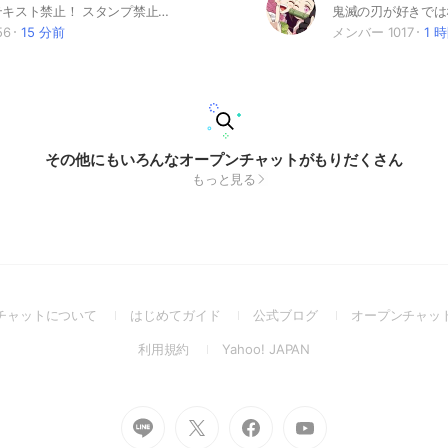
挨拶不要！テキスト禁止！ スタンプ禁止！動画投稿禁止！ただただおもしろ画像を淡々と貼るルーム！ 宣伝や荒らしは蹴る! #笑い #おもしろ #面白い #笑える #大喜利 #画像 #ボケ #笑う ↓〈重要！〉 大事ノート見てください！テキストは原則禁止「文字を送らないで下さい！」です。アルバイト募集、下ネタなどは注意勧告無しで蹴ります！また注意を受けても止めない方は蹴らせて頂く場合があります。 ポイント目当てで入室するのは止めてください。また即抜けはお辞め下さい。 管理人「草w」は滅多にに浮上しませ ん。極稀に浮上します。ご了承下さい。
56
15 分前
メンバー 1017
1 
その他にもいろんなオープンチャットがもりだくさん
もっと見る
(Open
(Open
(Open
チャットについて
はじめてガイド
公式ブログ
オープンチャッ
in
in
in
(Open
(Open
利用規約
Yahoo! JAPAN
a
a
a
in
in
new
new
new
a
a
window)
window)
window)
new
new
Go
Go
Go
Go
window)
window)
to
to
to
to