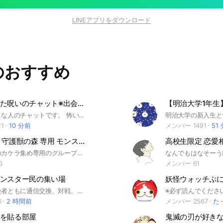
LINEアプリをダウンロード
のおすすめ
本当にあった呪いのチャット※出会い禁止 [心霊 UFO 都市伝説 オカルト全般]
オカルト好きな人のチャットです。 怖い話や心霊写真、心霊番組の情報、実況や、都市伝説なども。 怖いスタンプを積極的に使っていきましょう。
1
10 分前
メンバー 1491
51
🌲やさしい 守護獣の森 専用 モンスト マルチグループ
高校生限定 恋愛
守護獣 絆のカケラ集め専用のグループです。 #スパイファミリー #ボンド #モンスト #もんすと #コラボ #モンスターストライク #JOJO #ジョジョ #ジョジョの奇妙な冒険 #スタープラチナ #東京リベンジャーズ #大賢者 #パック #ワンピース #ONEPIECE #運極 #モンストの日 #こらぼ #もんすと #DNA #秘海の冒険船 #秘海 #秘 #マルチガチャ #海 #船 #亀 #守護 #守護獣 #カケラ #絆のカケラ #やさしい
6
メンバー 61
ンスター民の集い場
初心者、上級者ともに通信交換、対戦、配布など自由にガヤガヤやってます！ 不定期的に対戦大会も開催しているのでぜひご参加ください(ﾉｼ'ω')ﾉｼ 検索用 #ポケモン #スカーレット #バイオレット #SV #剣盾 #ソードシールド #レイド #交換 #バトル #対戦 #配布
6
2 時間前
メンバー 2567
た
を貼る部屋