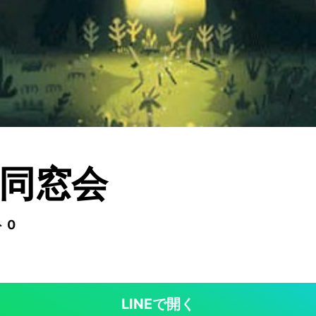
同窓会
 0
LINEで開く