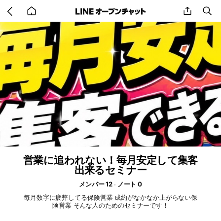
Go
share
se
back
to
home
営業に追われない！毎月安定して集客
出来るセミナー
メンバー 12
ノート 0
毎月数字に疲弊してる保険営業 成約がなかなか上がらない保
険営業 そんな人のためのセミナーです！