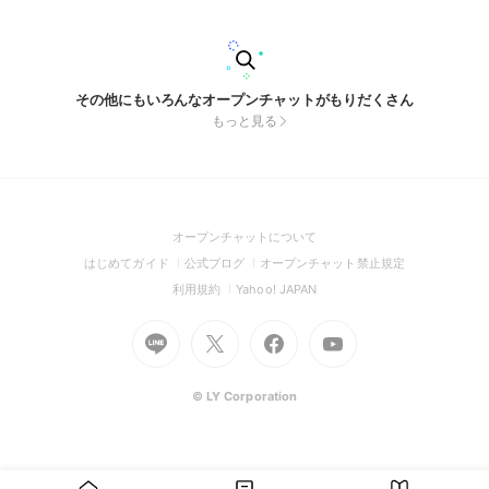
その他にもいろんなオープンチャットがもりだくさん
もっと見る
(Open
オープンチャットについて
in
(Open
(Open
(Open
はじめてガイド
公式ブログ
オープンチャット禁止規定
a
in
in
in
(Open
(Open
利用規約
Yahoo! JAPAN
new
a
a
a
in
in
window)
Go
new
Go
new
Go
Go
new
a
a
to
window)
to
window)
to
to
window)
new
new
Line
X
Facebook
Youtube
window)
window)
(Open
(Open
(Open
(Open
© LY Corporation
in
in
in
in
a
a
a
a
new
new
new
new
window)
window)
window)
window)