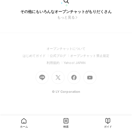
その他にもいろんなオープンチャットがもりだくさん
もっと見る
(Open
オープンチャットについて
in
(Open
(Open
(Open
はじめてガイド
公式ブログ
オープンチャット禁止規定
a
in
in
in
(Open
(Open
利用規約
Yahoo! JAPAN
new
a
a
a
in
in
window)
Go
new
Go
new
Go
Go
new
a
a
to
window)
to
window)
to
to
window)
new
new
Line
X
Facebook
Youtube
window)
window)
(Open
(Open
(Open
(Open
© LY Corporation
in
in
in
in
a
a
a
a
new
new
new
new
window)
window)
window)
window)
ホーム
検索
ガイド