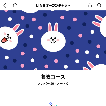
Go
share
se
back
to
home
養教コース
メンバー 29
ノート 0