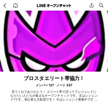
Go
share
se
back
to
home
ブロスタエリート帯協力！
メンバー 127
ノート 357
見てくれてありがとう！ エリート帯で沼っててレジェンドに
なりたい人たちが集まるオープンチャットです。主はレジェン
ド1です。初心者も大歓迎です！ 今はレジェンド募集中です 困
ってるエリート帯の人たちを救ってほしいです みんなでレジ
ェンド行こう！