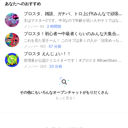
あなたへのおすすめ
ブロスタ、雑談、ガチバ、トロ上げ‼️みんなで頑張ろ‼️
主はマスター2です。中3なので年齢が近い人やそうではない人もたくさん入ってくれるととても嬉しいです。 強さで判断したりはしません。 副官たちはいつでもお気軽にトロ上げやガチバなど誘ってください。 ブロスタ以外のゲームや雑談学校の話など諸々仲良く話せるオプにしたいです！ 代行依頼や、喧嘩などはやめていただきたいです。お願いします🥺🙇
メンバー 94
2 時間前
ブロスタ！初心者〜中級者くらいのみんな大集合！！！
これを見た皆さーん！ このオプは多くの人が「治安めっちゃいいね！」「今まで入った中で一番治安いいわー！」などと治安の良さについて評価を受けております！副官も多めに配置してオプに潜入して消したこともあります覚悟してこいよゴラァぜひ入ってみてはいかがでしょう！！！ スターロードでいいキャラ教えたり、キャラに合うステージやコツなどを語り、教え合いましょう！！ 【して欲しいこと】 ・入ったら今のトロフィーを言う！ ・フレンドコードを提示する！ ・ブロスタプレイ中で抜けるのは仕方ない時もあるから大丈夫！ 【してはいけないこと】 ・度を超えた発言、暴言、悪口をしない ・人をあまりディスらない（ただし少しディスったり軽い悪口風 な ことを言うのは大丈夫ですよ！） ・即抜けはできるだけ控えて欲しいです #ブロスタ初心者#中級者#ブロスタ#上級者#だれでも#トロ上げ#ガチバ
メンバー 180
57 分前
ブロスタ えんじょい！！
管理者が公認クリエイターです！ #ブロスタ #BrawlStars #ガチバトル
メンバー 289
33 分前
その他にもいろんなオープンチャットがもりだくさん
もっと見る