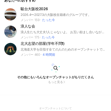
あなたへのおすすめ
駿台大阪校2026
2026.4〜2027.3の大阪校在籍者のグループです。
メンバー 159
たった今
浪人な会
浪人生たち大丈夫1人じゃないよ。 お互い励まし合いながらわからない問題などは出し合ったりなど本番に向けて頑張りましょう👊 浪人生なら誰でも大歓迎です^ ^ 絶対見下した奴らを見返してやろ🫵 #浪人生#浪人#逆転合格#限界受験生#
メンバー 175
たった今
北大志望の部屋(学年不問❗️)
北海道大学を目指す全ての人のためのオープンチャットです❗️ #勉強 #受験 #北海道大 #北大 #北海道 #大学受験
メンバー 460
4 時間前
その他にもいろんなオープンチャットがもりだくさん
もっと見る
(Open
オープンチャットについて