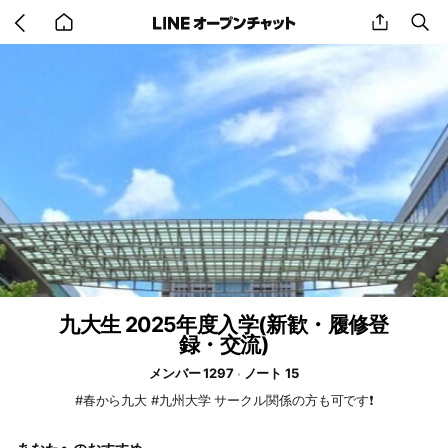
Go
share
se
back
to
home
九大生 2025年度入学(新歓・履修登
録・交流)
メンバー 1297
ノート 15
#春から九大 #九州大学 サークル関係の方も可です❗️