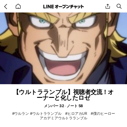
Go
share
se
back
to
home
【ウルトラランブル】視聴者交流！オ
ーナーと化したロゼ
メンバー 32
ノート 58
#ウルラン #ウルトラランブル #ヒロアカUR #僕のヒーロー
アカデミアウルトラランブル