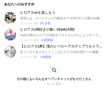
あなたへのおすすめ
ヒロアカurを楽しもう
管理人は、エースランクの最高ダメ14350ダメの最大ko数18ko switchでも、他機種でも全然OK いつでも、ランク募集などOK ライト開いて欲しい時言ってくれれば副官とかもいたら開いてくれるはずです #ヒロアカ#ヒロアカur#僕のヒーローアカデミア#僕のヒーローアカデミアウルトラランブル
メンバー 29
35 分前
ヒロアカUR好きの集い(Switch勢)
Switch勢のヒロアカUR好きでカスタムやらしようやってオプです。 みんなでランクマ潜ってもいいし、って感じのオプ！ 禁止行為 基本的に禁止されているもの、 (モラルを守って欲しいかな、、ってこと) 世間的なルール、マナーは守ろうね 即抜けに対しては好きにしようね、通報もありだよ(即抜けは再参加禁止) ライブトークしながらカスタム出来たらいいので10人欲しい！ 目に入ったなら入ろ？ そこまで別界隈禁止してないから、ある程度はいいけど、多すぎるのはやめて~、 出来れば公式様がお出ししてるプロフィールカード使ってプロフ書いてね めんどい人は文だけでも！ #ヒロアカ #ヒロアカUR #僕のヒーローアカデミア #ウルトラランブル #Switch #ゲーム #アニメ
メンバー 162
4 時間前
【ヒロアカUR】僕のヒーローアカデミアウルトラランブル全機種
見てくれてありがとう ここはヒロアカURや別ゲーの募集や雑談をするところです。 入ったら大事なノート見てほしいです 荒らしや即抜けはやめてほしいな 宣伝は宣伝ノートにお願いします 問題行動起こしたらすぐ蹴ります ちなみに事務所をやってるから気になったらサブトークに来てね 条件とかも大事なことノートにあります 待ってまーす 追加 オプ主は サイバーパンクを良くやってます 100人ありがとう<(_ _)> #ヒロアカUR #ヒロアカウルトラランブル #ウルラン #僕のヒーローアカデミアウルトラランブル #ヒロアカ #サイバーパンク2077 #雑談
メンバー 64
1 時間前
その他にもいろんなオープンチャットがもりだくさん
もっと見る