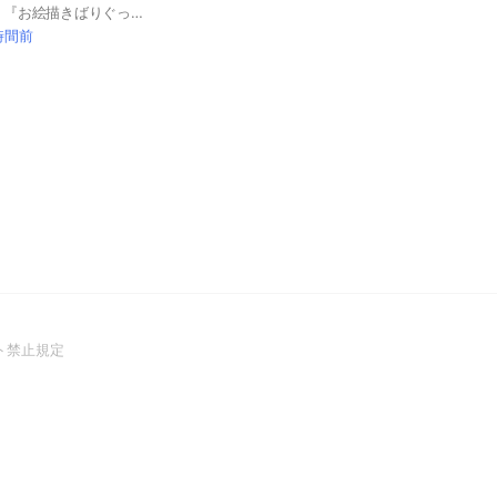
LINE公式アカウント 『お絵描きばりぐっどくん』 『イラストお絵描きばりぐっどくん』 が描いた絵を投稿する場です😆 お絵描きばりぐっどくん が描いた絵を見せてね✨ 🎉スペシャルオープンチャットに認定されました😆 #お絵描き #イラスト #イメージ #ばりぐっどくん #ばりぐっとくん #投稿 #共有 #大喜利 #写真 #画像 #素材 #画家 #美術 #芸術 #絵師 #デッサン #ポスター #カメラ #人物 #風景 #動物 #言葉 #架空 #想像 #自動生成 #AI #人工知能 #Stable Diffusion#AIチャットくん#AI画王#ライブトーク ⚠️ここは『お絵描きばりぐっどくん』が絵を描いてくれるところではありません
時間前
(Open
ト禁止規定
in
a
new
window)