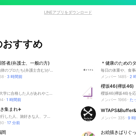
LINEアプリをダウンロード
のおすすめ
回答者/弁護士、一般の方)
＊健康のための
困りごとを法律のプロたち(弁護士含む)が無料で相談に応じます。 公平中立に運営し、法律(税務や行政手続きなど含む)相談、生活相談だけに限定します。 #法律相談 #税理士 #弁護士 #司法書士 #社労士 #FP #しんちゃんチャンネル
68
3 時間前
メンバー 1485
2 
櫻坂46(欅坂46)
#北九州市立大学に合格した人があれやこれやするグループ #北九大 #共通テスト
94
1 時間前
メンバー 1966
た
き集まれ✈️
日本国内を旅行した人、旅好きな人、フラッと出かけるのが好きな人、これから色々行きたい人、情報交換しましょ🤗
メンバー 335
9 
80
17 分前
s福岡
お絵描きばりぐっど