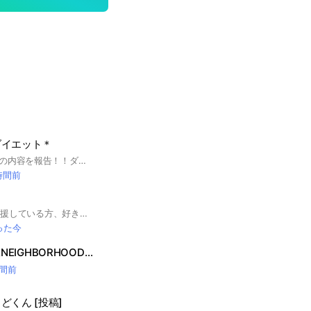
ダイエット＊
毎日の体重や、食事の内容を報告！！ダイエット頑張っている方、一緒に励まし合いながら頑張りましょう #運動 #ストレッチ #筋トレ #食事制限 #情報 #健康 #ダイエット #減量 #痩せる #家で #梅雨 #雨の日 #室内 #お家トレーニング #自宅 #家でできる #体幹 #体重
時間前
櫻坂46(欅坂46)を応援している方、好きな方、興味のある方のためのオープンチャットです。謙虚、優しさ、絆の合言葉を守りながら交流ができれば嬉しいです。 #櫻坂46 #欅坂46
った今
WTAPS&Buffer&NEIGHBORHOOD新商品情報及び在庫情報共有場🦴
時間前
くん [投稿]