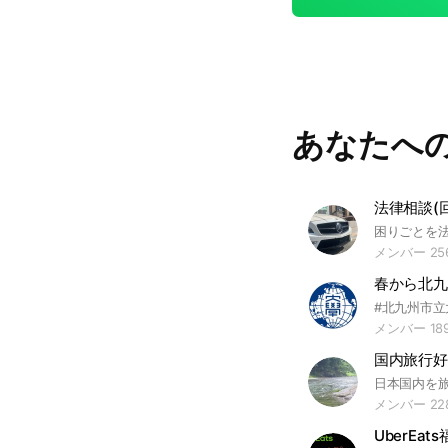
あなたへ
法律相談(
メンバー 25
春から北九
メンバー 18
国内旅行好
メンバー 22
UberEat