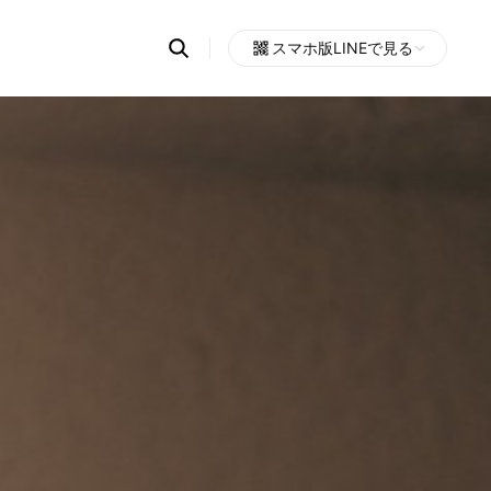
Search
スマホ版LINEで見る
OpenChats
Open
or
search
messages
area