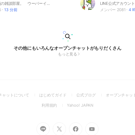
福岡の配達員の雑談部屋。 ウーバーイーツ 出前館 menu wolt ウォルト フードデリバリー uber eats
5
13 分前
メンバー 2081
4 
その他にもいろんなオープンチャットがもりだくさん
もっと見る
(Open
(Open
(Open
チャットについて
はじめてガイド
公式ブログ
オープンチャッ
in
in
in
(Open
(Open
利用規約
Yahoo! JAPAN
a
a
a
in
in
new
new
new
a
a
window)
window)
window)
new
new
Go
Go
Go
Go
window)
window)
to
to
to
to